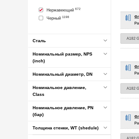
672
Нержавеющий
Фл
1198
Черный
Ра
Сталь
Номинальный размер, NPS
(inch)
Фл
Ра
Номинальный диаметр, DN
Номинальное давление,
Class
Номинальное давление, PN
(бар)
Фл
Ра
Толщина стенки, WT (shedule)