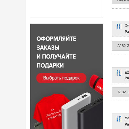
Фл
Ра
Фл
Ра
Фл
Ра