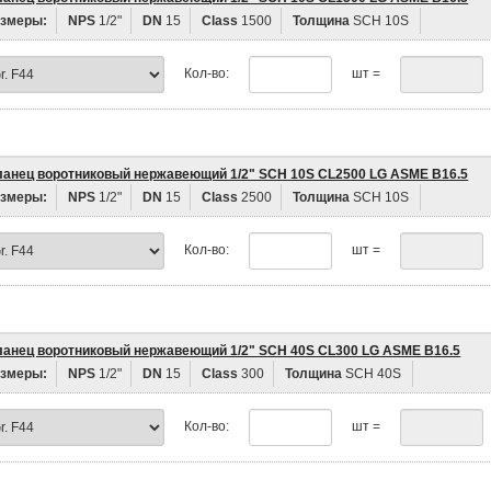
змеры:
NPS
1/2"
DN
15
Class
1500
Толщина
SCH 10S
Кол-во:
шт =
анец воротниковый нержавеющий 1/2" SCH 10S CL2500 LG ASME B16.5
змеры:
NPS
1/2"
DN
15
Class
2500
Толщина
SCH 10S
Кол-во:
шт =
анец воротниковый нержавеющий 1/2" SCH 40S CL300 LG ASME B16.5
змеры:
NPS
1/2"
DN
15
Class
300
Толщина
SCH 40S
Кол-во:
шт =