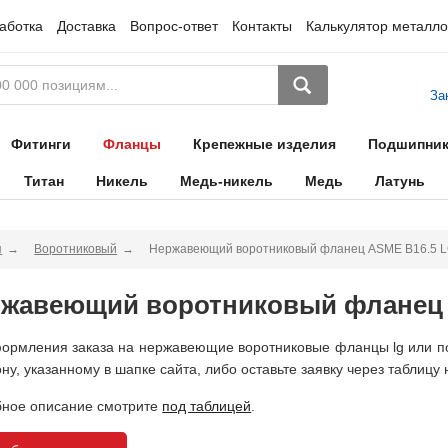
аботка
Доставка
Вопрос-ответ
Контакты
Калькулятор металло
За
Фитинги
Фланцы
Крепежные изделия
Подшипни
Титан
Никель
Медь-никель
Медь
Латунь
я
Воротниковый
Нержавеющий воротниковый фланец ASME B16.5 
жавеющий воротниковый фланец 
ормления заказа на нержавеющие воротниковые фланцы lg или по
ну, указанному в шапке сайта, либо оставьте заявку через таблицу 
ное описание смотрите
под таблицей
.