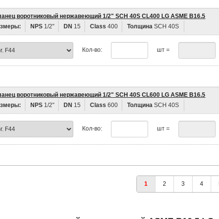
анец воротниковый нержавеющий 1/2" SCH 40S CL400 LG ASME B16.5
змеры:
NPS
1/2"
DN
15
Class
400
Толщина
SCH 40S
Кол-во:
шт =
анец воротниковый нержавеющий 1/2" SCH 40S CL600 LG ASME B16.5
змеры:
NPS
1/2"
DN
15
Class
600
Толщина
SCH 40S
Кол-во:
шт =
1
2
3
4