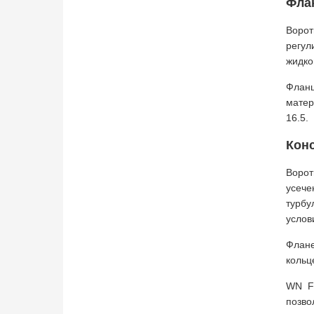
Фла
Ворот
регул
жидко
Фланц
матер
16.5.
Кон
Ворот
усече
турбу
услов
Флане
кольц
WN F
позво