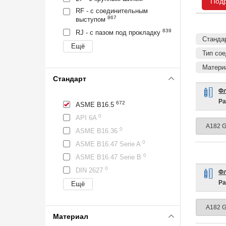
Под
RF - с соединительным
867
выступом
839
RJ - с пазом под прокладку
Станда
Тип сое
Матери
Стандарт
Фл
Ра
672
ASME B16.5
0
API 6A
0
ASME B16.36
0
ASME B16.47 Serie A
0
ASME B16.47 Serie B
0
DIN 2627
Фл
Ра
Материал