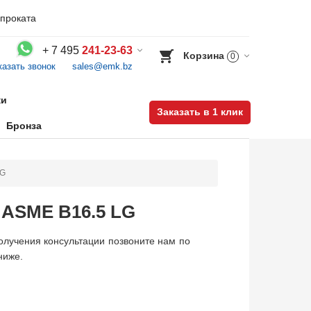
проката
+
7 495
241-23-63
Корзина
0
казать звонок
sales@emk.bz
Воспользуйтесь каталогом, положите товар в корзину и оформите заказ.
ки
Заказать в 1 клик
Бронза
LG
ASME B16.5 LG
лучения консультации позвоните нам по
ниже.