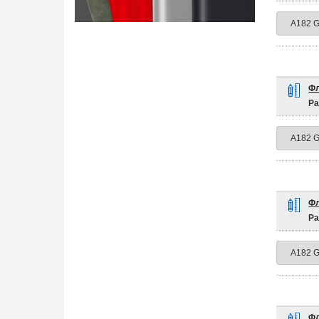
Фл
Ра
Фл
Ра
Фл