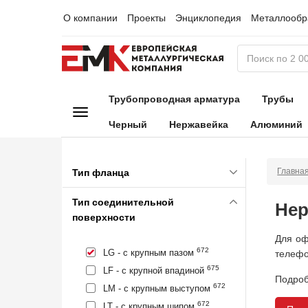
О компании
Проекты
Энциклопедия
Металлообр
Трубопроводная арматура
Трубы
Черный
Нержавейка
Алюминий
Главна
Тип фланца
Тип соединительной
Нер
поверхности
Для оф
672
LG - с крупным пазом
телефо
675
LF - с крупной впадиной
Подроб
672
LM - с крупным выступом
672
LT - с крупным шипом