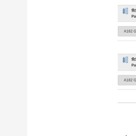
Фл
Ра
Фл
Ра