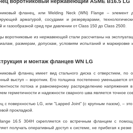
нец воротниковый нержавеющий ASME B16.5 LG
никовый фланец, или Welding Neck (WN) Flange – элемент д
ирующей арматурой, сосудами и резервуарами, технологическ
й и газообразной сред при давлении от Class 150 до Class 2500.
ы воротниковые из нержавеющей стали рассчитаны на эксплуатац
иалам, размерам, допускам, условиям испытаний и маркировке 
струкция и монтаж фланцев WN LG
никовый фланец имеет вид стального диска с отверстием, по о
нный выступ – воротник. Его толщина постепенно уменьшается от
лентности потока и равномерному распределению напряжения в
ием герметичности и надежности сварного шва является точное с
ц с поверхностью LG, или "Lapped Joint" (с крупным пазом), – эт
евой прокладкой.
lange 16.5 304H скрепляется со встречным фланцем с помощ
ляет получать оперативный доступ к системе, не прибегая к резк