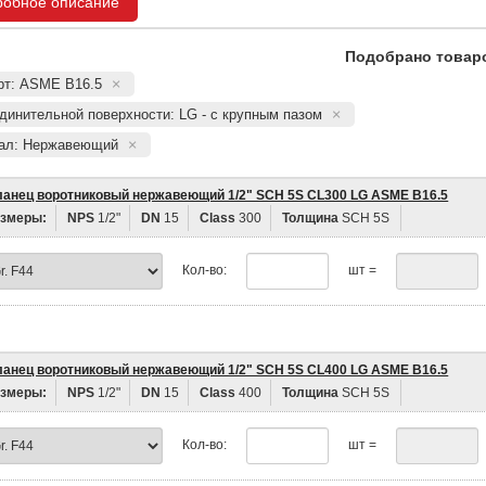
робное описание
Подобрано товаро
рт: ASME B16.5
динительной поверхности: LG - с крупным пазом
ал: Нержавеющий
анец воротниковый нержавеющий 1/2" SCH 5S CL300 LG ASME B16.5
змеры:
NPS
1/2"
DN
15
Class
300
Толщина
SCH 5S
Кол-во:
шт =
анец воротниковый нержавеющий 1/2" SCH 5S CL400 LG ASME B16.5
змеры:
NPS
1/2"
DN
15
Class
400
Толщина
SCH 5S
Кол-во:
шт =