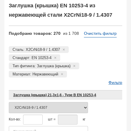
Муфта соединительная
683
Заглушка (крышка) EN 10253-4 из
Заглушка, крышка
1708
нержавеющей стали X2CrNi18-9 / 1.4307
Пробка
72
Втулка, футорка
135
Бобышка
63248
Подобрано товаров: 270
из 1 708
Очистить фильтр
Седло
211
Днище
11832
Сталь: X2CrNi18-9 / 1.4307
Втулка для фланца
698
Стандарт: EN 10253-4
Заказать в 1 клик
Тип фитинга: Заглушка (крышка)
Материал: Нержавеющий
Фильтр
Заглушка (крышка) 21,3х1,6 - Type B EN 10253-4
Кол-во:
шт =
кг