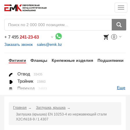
Togg
navi
+
7 495
241-23-63
0
Воспользуйтесь каталогом, положите товар в корзину и оформите заказ.
Заказать звонок
sales@emk.bz
бы
Фитинги
Фланцы
Крепежные изделия
Подшипники
Отвод
33435
Тройник
15860
Еще
Переход
24553
Переход ниппельный
16558
Ниппель
9563
Главная
Заглушка, крышка
Крестовина
361
Заглушка (крышка) EN 10253-4 из нержавеющей стали
Переходник понижающий
190
X2CrNi18-9 / 1.4307
Муфта, полумуфта
935