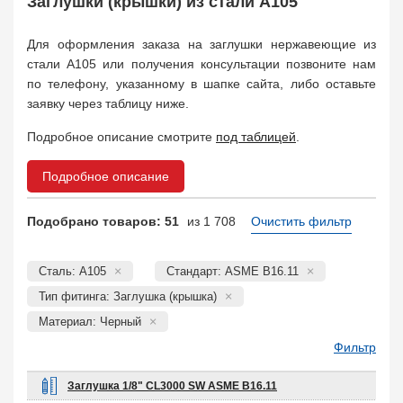
Заглушки (крышки) из стали A105
Муфта соединительная
683
Заглушка, крышка
1708
Для оформления заказа на заглушки нержавеющие из
Пробка
72
стали A105 или получения консультации позвоните нам
Втулка, футорка
135
по телефону, указанному в шапке сайта, либо оставьте
Бобышка
63248
заявку через таблицу ниже.
Седло
211
Подробное описание смотрите
под таблицей
.
Днище
11832
Втулка для фланца
698
Подробное описание
Заказать в 1 клик
Подобрано товаров: 51
из 1 708
Очистить фильтр
Сталь: A105
Стандарт: ASME B16.11
Тип фитинга: Заглушка (крышка)
Материал: Черный
Фильтр
Заглушка 1/8" CL3000 SW ASME B16.11