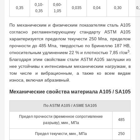
0,10-
0,60-
0,35
0,035
0,04
0,30
0,
0,35
1,05
По механическим и физическим показателям сталь A105
согласно регламентирующему стандарту ASTM A105
характеризуется пределом текучести 250 Мпа, пределом
прочности до 485 Мпа, твердостью по Бринеллю 187 HB,
3
относительным удлинением 22 % и плотностью 7,85 г/см
.
Благодаря этим свойствам стали ASTM A105 заглушки из
нее устойчивы к интенсивным механическим нагрузкам, в
том числе и вибрационным, а также ко всем видам
износа, включая абразивный.
Механические свойства материала A105 / SA105
По ASTM A105 / ASME SA105
Предел прочности (временное сопротивление
485
разрыву), мин., МПа
Предел текучести, мин., МПа
250