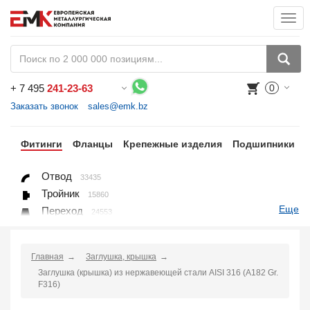
Togg
navi
+
7 495
241-23-63
0
Воспользуйтесь каталогом, положите товар в корзину и оформите заказ.
Заказать звонок
sales@emk.bz
бы
Фитинги
Фланцы
Крепежные изделия
Подшипники
Отвод
33435
Тройник
15860
Еще
Переход
24553
Переход ниппельный
16558
Ниппель
9563
Главная
Заглушка, крышка
Крестовина
361
Заглушка (крышка) из нержавеющей стали AISI 316 (A182 Gr.
Переходник понижающий
190
F316)
Муфта, полумуфта
935