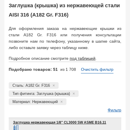
Муфта соединительная
683
Заглушка (крышка) из нержавеющей стали
Заглушка, крышка
1708
AISI 316 (A182 Gr. F316)
Пробка
72
Втулка, футорка
135
Для оформления заказа на нержавеющие крышки из
Бобышка
63248
стали A182 Gr. F316 или получения консультации
Седло
211
позвоните нам по телефону, указанному в шапке сайта,
Днище
11832
либо оставьте заявку через таблицу ниже.
Втулка для фланца
698
Подробное описание смотрите
под таблицей
.
Заказать в 1 клик
Подобрано товаров: 51
из 1 708
Очистить фильтр
Сталь: A182 Gr. F316
Тип фитинга: Заглушка (крышка)
Материал: Нержавеющий
Фильтр
Заглушка нержавеющая 1/8" CL3000 SW ASME B16.11