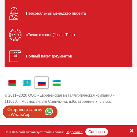
Персональный менеджер проекта
«Точно в срок» (Just In Time)
Полный пакет документов
© 2011–2026 ООО «Европейская металлургическая компания»
111020, г. Москва, ул. 2-я Синичкина, д.9а, строение 7, 5 этаж,
помещение I, комната 5
Отправьте заявку
ИНН 7743820503 ООО "ЕМК"
в WhatsApp
Согласен
Наш Веб-сайт использует файлы cookie.
Подробнее