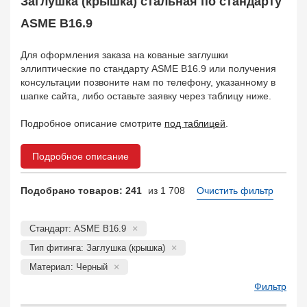
Заглушка (крышка) стальная по стандарту
Муфта соединительная
683
Заглушка, крышка
ASME B16.9
1708
Пробка
72
Для оформления заказа на кованые заглушки
Втулка, футорка
135
эллиптические по стандарту ASME B16.9 или получения
Бобышка
63248
консультации позвоните нам по телефону, указанному в
Седло
211
шапке сайта, либо оставьте заявку через таблицу ниже.
Днище
11832
Подробное описание смотрите
под таблицей
.
Втулка для фланца
698
Заказать в 1 клик
Подробное описание
Подобрано товаров: 241
из 1 708
Очистить фильтр
Стандарт: ASME B16.9
Тип фитинга: Заглушка (крышка)
Материал: Черный
Фильтр