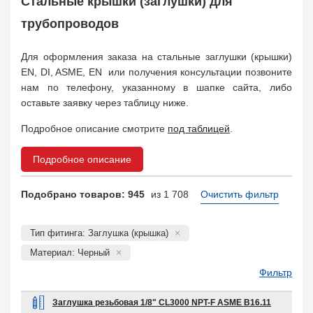
Стальные крышки (заглушки) для
Муфта соединительная
683
Заглушка, крышка
трубопроводов
1708
Пробка
72
Для оформления заказа на стальные заглушки (крышки)
Втулка, футорка
135
EN, DI, ASME, EN или получения консультации позвоните
Бобышка
63248
нам по телефону, указанному в шапке сайта, либо
Седло
211
оставьте заявку через таблицу ниже.
Днище
11832
Втулка для фланца
Подробное описание смотрите
под таблицей
.
698
Заказать в 1 клик
Подробное описание
Подобрано товаров: 945
из 1 708
Очистить фильтр
Тип фитинга: Заглушка (крышка)
Материал: Черный
Фильтр
Заглушка резьбовая 1/8" CL3000 NPT-F ASME B16.11