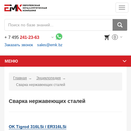
Togg
navi
+
7 495
241-23-63
0
Воспользуйтесь каталогом, положите товар в корзину и оформите заказ.
Заказать звонок
sales@emk.bz
МЕНЮ
Главная
Энциклопедия
Сварка нержавеющих сталей
Сварка нержавеющих сталей
OK Tigrod 316LSi / ER316LSi