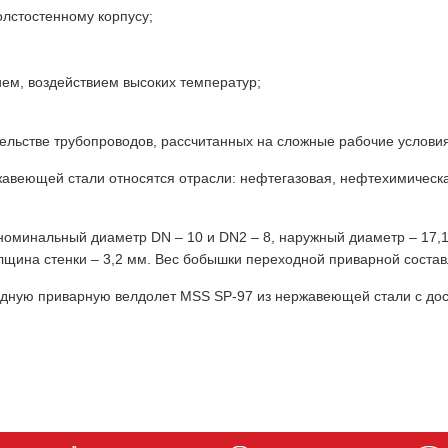
олстостенному корпусу;
ием, воздействием высоких температур;
льстве трубопроводов, рассчитанных на сложные рабочие условия
авеющей стали относятся отрасли: нефтегазовая, нефтехимическ
номинальный диаметр DN – 10 и DN2 – 8, наружный диаметр – 17,1
лщина стенки – 3,2 мм. Вес бобышки переходной приварной составл
дную приварную велдолет MSS SP-97 из нержавеющей стали с дос