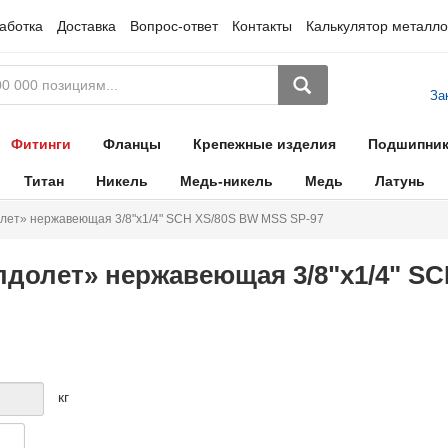
аботка
Доставка
Вопрос-ответ
Контакты
Калькулятор металло
За
Фитинги
Фланцы
Крепежные изделия
Подшипни
Титан
Никель
Медь-никель
Медь
Латунь
лет» нержавеющая 3/8"х1/4" SCH XS/80S BW MSS SP-97
долет» нержавеющая 3/8"х1/4" SC
кг