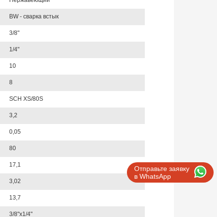
Нержавеющий
BW - сварка встык
3/8"
1/4"
10
8
SCH XS/80S
3,2
0,05
80
17,1
Отправьте заявку
в WhatsApp
3,02
13,7
3/8"х1/4"