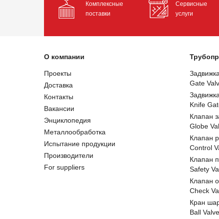
Комплексные
Сервисные
поставки
услуги
О компании
Трубопр
Проекты
Задвижк
Gate Val
Доставка
Задвижк
Контакты
Knife Gat
Вакансии
Клапан 
Энциклопедия
Globe Va
Металлообработка
Клапан 
Испытание продукции
Control V
Производители
Клапан 
For suppliers
Safety Va
Клапан 
Check Va
Кран ша
Ball Valv