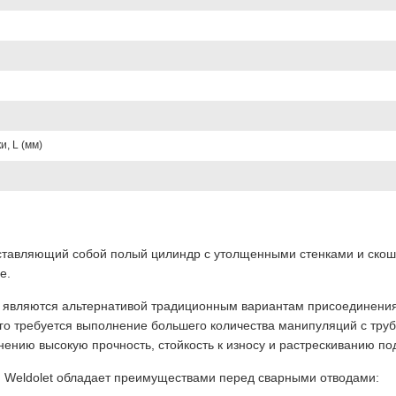
, L (мм)
дставляющий собой полый цилиндр с утолщенными стенками и ско
е.
являются альтернативой традиционным вариантам присоединения б
ого требуется выполнение большего количества манипуляций с тру
ению высокую прочность, стойкость к износу и растрескиванию под
 Weldolet обладает преимуществами перед сварными отводами: