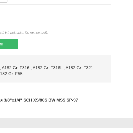
txt, ppt, pptx, 7z, rar, zip, pdf).
ик
,
A182 Gr. F316
,
A182 Gr. F316L
,
A182 Gr. F321
,
182 Gr. F55
3/8"х1/4" SCH XS/80S BW MSS SP-97