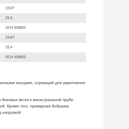
15,87
25,4
SCH XS/80S
15,87
25,4
SCH XS/80S
шенными концами, служащий для укрепления
оковых веток к магистральной трубе.
бой. Кроме того, приварная бобышка
 нагрузкой.