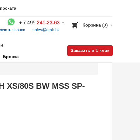
проката
+
7 495
241-23-63
Корзина
0
казать звонок
sales@emk.bz
Воспользуйтесь каталогом, положите товар в корзину и оформите заказ.
ки
Заказать в 1 клик
Бронза
H XS/80S BW MSS SP-