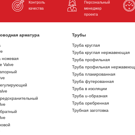
Контроль
Персональный
качества
менеджер
проекта
оводная арматура
Трубы
а
Труба круглая
ve
Труба круглая нержавеющая
а ножевая
Труба профильная
e Valve
Труба профильная нержавеющ
запорный
Труба плакированная
lve
Труба футерованная
регулирующий
Труба в изоляции
alve
Труба u-образная
предохранительный
Труба оребренная
lve
Трубная заготовка
обратный
lve
ровой
e