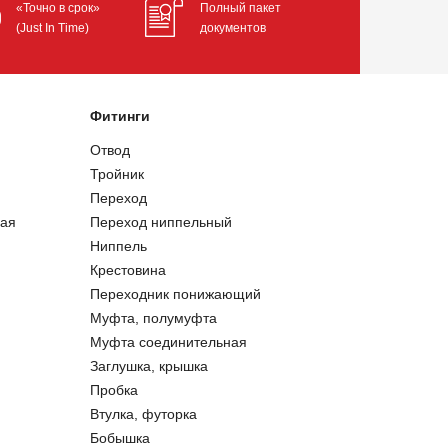
«Точно в срок»
Полный пакет
(Just In Time)
документов
Фитинги
Отвод
Тройник
Переход
ая
Переход ниппельный
Ниппель
Крестовина
Переходник понижающий
Муфта, полумуфта
Муфта соединительная
Заглушка, крышка
Пробка
Втулка, футорка
Бобышка