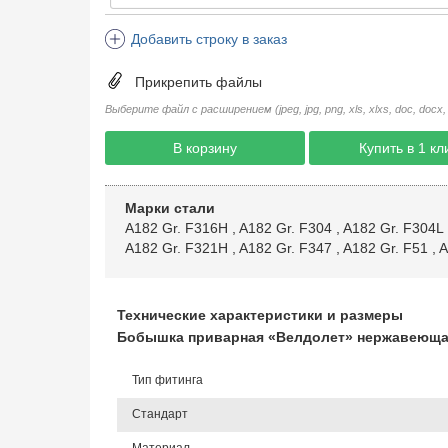
Добавить строку в заказ
Прикрепить файлы
Выберите файл с расширением (jpeg, jpg, png, xls, xlxs, doc, docx, rtf, 
В корзину
Купить в 1 кл
Марки стали
A182 Gr. F316H
,
A182 Gr. F304
,
A182 Gr. F304L
A182 Gr. F321H
,
A182 Gr. F347
,
A182 Gr. F51
,
A
Технические характеристики и размеры
Бобышка приварная «Велдолет» нержавеющая 
Тип фитинга
Стандарт