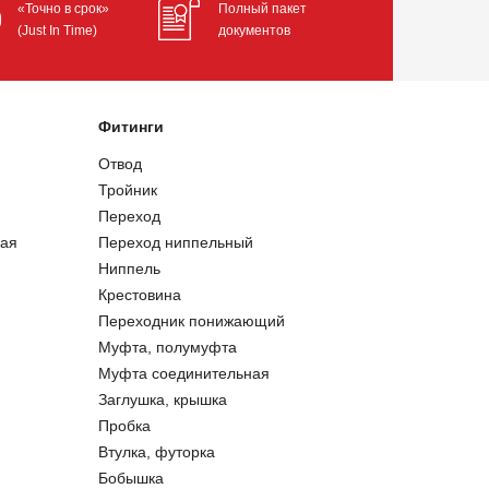
«Точно в срок»
Полный пакет
(Just In Time)
документов
Фитинги
Отвод
Тройник
Переход
ая
Переход ниппельный
Ниппель
Крестовина
Переходник понижающий
Муфта, полумуфта
Муфта соединительная
Заглушка, крышка
Пробка
Втулка, футорка
Бобышка