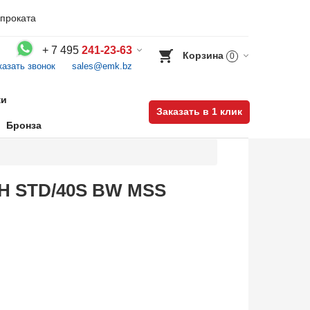
проката
+
7 495
241-23-63
Корзина
0
казать звонок
sales@emk.bz
Воспользуйтесь каталогом, положите товар в корзину и оформите заказ.
ки
Заказать в 1 клик
Бронза
CH STD/40S BW MSS