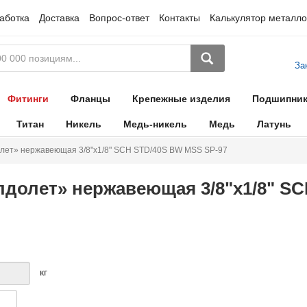
аботка
Доставка
Вопрос-ответ
Контакты
Калькулятор металло
За
Фитинги
Фланцы
Крепежные изделия
Подшипни
Титан
Никель
Медь-никель
Медь
Латунь
лет» нержавеющая 3/8"х1/8" SCH STD/40S BW MSS SP-97
долет» нержавеющая 3/8"х1/8" S
кг