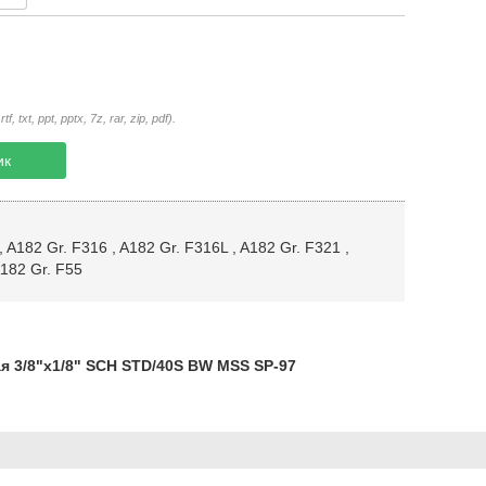
txt, ppt, pptx, 7z, rar, zip, pdf).
ик
,
A182 Gr. F316
,
A182 Gr. F316L
,
A182 Gr. F321
,
182 Gr. F55
3/8"х1/8" SCH STD/40S BW MSS SP-97