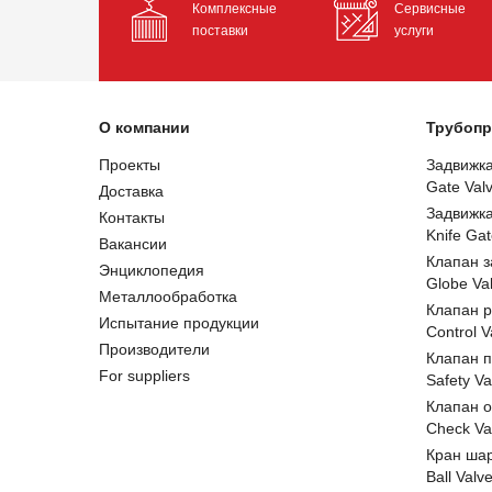
Комплексные
Сервисные
поставки
услуги
О компании
Трубопр
Проекты
Задвижк
Gate Val
Доставка
Задвижк
Контакты
Knife Gat
Вакансии
Клапан 
Энциклопедия
Globe Va
Металлообработка
Клапан 
Испытание продукции
Control V
Производители
Клапан 
For suppliers
Safety Va
Клапан 
Check Va
Кран ша
Ball Valv