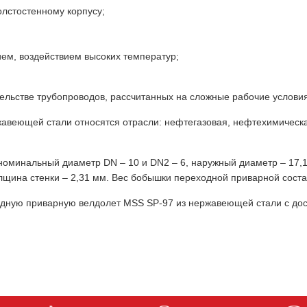
олстостенному корпусу;
ием, воздействием высоких температур;
льстве трубопроводов, рассчитанных на сложные рабочие условия
авеющей стали относятся отрасли: нефтегазовая, нефтехимическ
номинальный диаметр DN – 10 и DN2 – 6, наружный диаметр – 17,1
олщина стенки – 2,31 мм. Вес бобышки переходной приварной состав
дную приварную велдолет MSS SP-97 из нержавеющей стали с дос