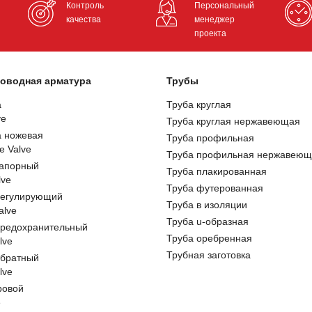
Контроль
Персональный
качества
менеджер
проекта
оводная арматура
Трубы
а
Труба круглая
ve
Труба круглая нержавеющая
а ножевая
Труба профильная
e Valve
Труба профильная нержавеющ
запорный
Труба плакированная
lve
Труба футерованная
регулирующий
Труба в изоляции
alve
Труба u-образная
предохранительный
Труба оребренная
lve
Трубная заготовка
обратный
lve
ровой
e