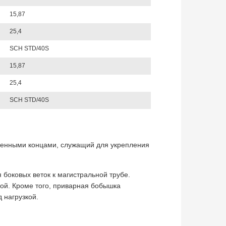
15,87
25,4
SCH STD/40S
15,87
25,4
SCH STD/40S
шенными концами, служащий для укрепления
оковых веток к магистральной трубе.
бой. Кроме того, приварная бобышка
 нагрузкой.