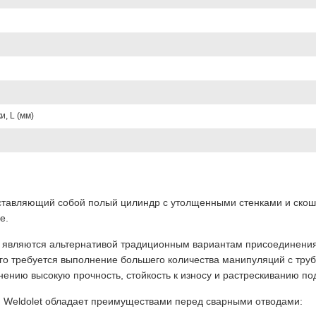
, L (мм)
дставляющий собой полый цилиндр с утолщенными стенками и ско
е.
являются альтернативой традиционным вариантам присоединения б
ого требуется выполнение большего количества манипуляций с тру
ению высокую прочность, стойкость к износу и растрескиванию под
 Weldolet обладает преимуществами перед сварными отводами: