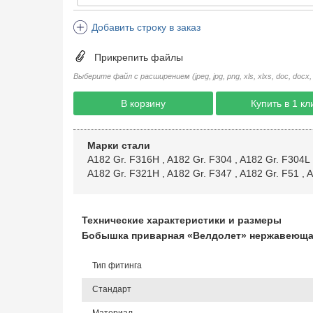
Добавить строку в заказ
Прикрепить файлы
Выберите файл с расширением (jpeg, jpg, png, xls, xlxs, doc, docx, rtf, 
В корзину
Купить в 1 кл
Марки стали
A182 Gr. F316H
,
A182 Gr. F304
,
A182 Gr. F304L
A182 Gr. F321H
,
A182 Gr. F347
,
A182 Gr. F51
,
A
Технические характеристики и размеры
Бобышка приварная «Велдолет» нержавеющая 
Тип фитинга
Стандарт