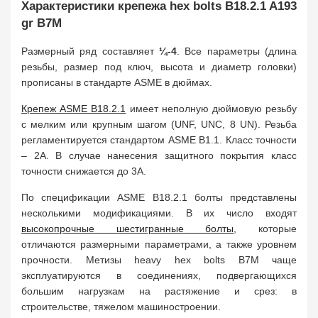
Характеристики крепежа hex bolts B18.2.1 A193
gr B7M
Размерный ряд составляет
¼-4
. Все параметры (длина
резьбы, размер под ключ, высота и диаметр головки)
прописаны в стандарте ASME в дюймах.
Крепеж ASME B18.2.1
имеет неполную дюймовую резьбу
с мелким или крупным шагом (UNF, UNC, 8 UN). Резьба
регламентируется стандартом ASME B1.1. Класс точности
– 2А. В случае нанесения защитного покрытия класс
точности снижается до 3A.
По спецификации ASME B18.2.1 болты представлены
несколькими модификациями. В их число входят
высокопрочные шестигранные болты
, которые
отличаются размерными параметрами, а также уровнем
прочности. Метизы heavy hex bolts B7M чаще
эксплуатируются в соединениях, подвергающихся
большим нагрузкам на растяжение и срез: в
строительстве, тяжелом машиностроении.