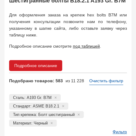
Шестигранные болты B18.2.1 A193 Gr. B7M
Заказать в 1 клик
Для оформления заказа на крепеж hex bolts B7M или
получения консультации позвоните нам по телефону,
указанному в шапке сайта, либо оставьте заявку через
таблицу ниже.
Подробное описание смотрите
под таблицей
.
Подробное описание
Подобрано товаров: 583
из 11 228
Очистить фильтр
Сталь: A193 Gr. B7M
Стандарт: ASME B18.2.1
Тип крепежа: Болт шестигранный
Материал: Черный
Фильтр