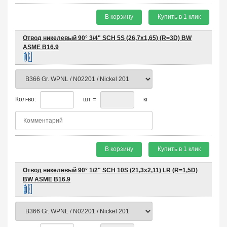
В корзину
Купить в 1 клик
Отвод никелевый 90° 3/4" SCH 5S (26,7х1,65) (R=3D) BW
ASME B16.9
Кол-во:
шт =
кг
В корзину
Купить в 1 клик
Отвод никелевый 90° 1/2" SCH 10S (21,3х2,11) LR (R=1,5D)
BW ASME B16.9