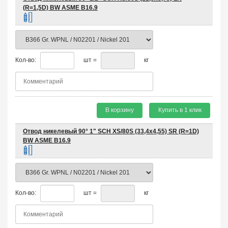
(R=1,5D) BW ASME B16.9
Кол-во:
шт =
кг
В корзину
Купить в 1 клик
Отвод никелевый 90° 1" SCH XS/80S (33,4х4,55) SR (R=1D)
BW ASME B16.9
Кол-во:
шт =
кг