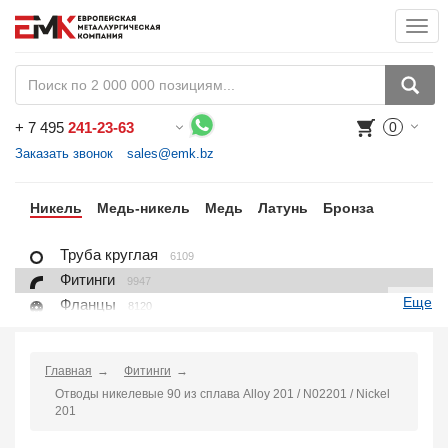
Togg
navi
+
7 495
241-23-63
0
Воспользуйтесь каталогом, положите товар в корзину и оформите заказ.
Заказать звонок
sales@emk.bz
ан
Никель
Медь-никель
Медь
Латунь
Бронза
Труба круглая
6109
Фитинги
9947
Еще
Фланцы
8120
Крепежные изделия
7625
Лист, плита
6096
Главная
Фитинги
Круг
1404
Отводы никелевые 90 из сплава Alloy 201 / N02201 / Nickel
Квадрат
96
201
Проволока
702