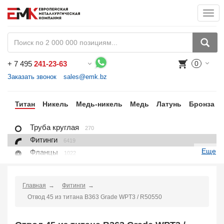
Togg
navi
+
7 495
241-23-63
0
Воспользуйтесь каталогом, положите товар в корзину и оформите заказ.
Заказать звонок
sales@emk.bz
ий
Титан
Никель
Медь-никель
Медь
Латунь
Бронза
Труба круглая
270
Фитинги
6419
Еще
Фланцы
1022
Лист, плита
228
Круг
97
Главная
Фитинги
Проволока
16
Отвод 45 из титана B363 Grade WPT3 / R50550
Поковка
100
Заказать в 1 клик