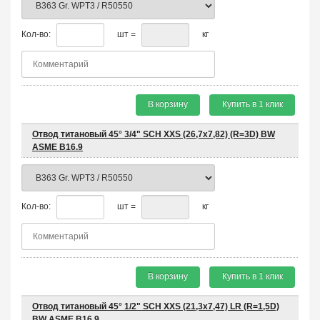
Кол-во:
шт =
кг
В корзину
Купить в 1 клик
Отвод титановый 45° 3/4" SCH XXS (26,7х7,82) (R=3D) BW
ASME B16.9
Кол-во:
шт =
кг
В корзину
Купить в 1 клик
Отвод титановый 45° 1/2" SCH XXS (21,3х7,47) LR (R=1,5D)
BW ASME B16.9