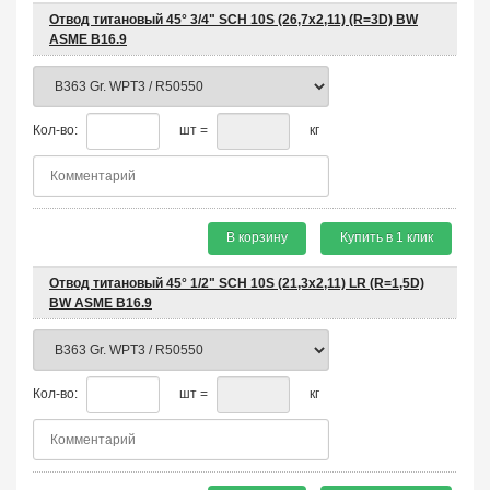
Отвод титановый 45° 3/4" SCH 10S (26,7х2,11) (R=3D) BW
ASME B16.9
Кол-во:
шт =
кг
В корзину
Купить в 1 клик
Отвод титановый 45° 1/2" SCH 10S (21,3х2,11) LR (R=1,5D)
BW ASME B16.9
Кол-во:
шт =
кг