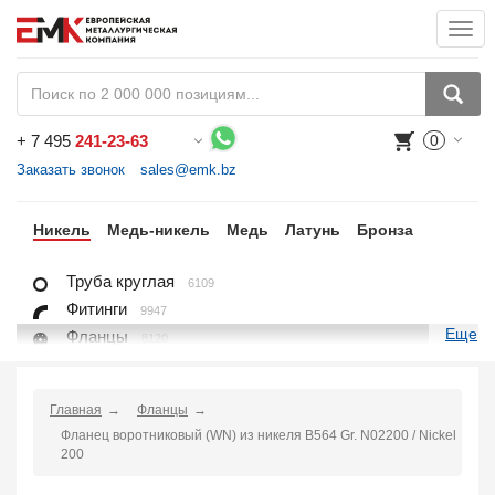
Togg
navi
+
7 495
241-23-63
0
Воспользуйтесь каталогом, положите товар в корзину и оформите заказ.
Заказать звонок
sales@emk.bz
ан
Никель
Медь-никель
Медь
Латунь
Бронза
Труба круглая
6109
Фитинги
9947
Еще
Фланцы
8120
Крепежные изделия
7625
Лист, плита
6096
Главная
Фланцы
Круг
1404
Фланец воротниковый (WN) из никеля B564 Gr. N02200 / Nickel
Квадрат
96
200
Проволока
702