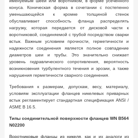
именуемым шеей или воротником, в форме усеченного
конуса. Коническая форма в сочетании с постепенно
уменьшающейся к кромке толщиной стенок
обуславливает способность фланца распределять
нагрузку, которая передается от дисковой части к
воротниковой, соединяемой с трубой посредством сварки
встык. Важным условием прочности, герметичности и
надежности соединения является полное совпадение
диаметров шеи и трубы. Это значительно снижает
уровень гидравлического сопротивления, вероятность
возникновения турбулентного течения и эрозии, а также
нарушения герметичности сварного соединения.
Требования к размерам, допускам, весу, материалу,
условиям эксплуатации фланцев никелевых приварных
встык регламентирует стандартная спецификация ANSI /
ASME B 16.5.
Типы соединительной поверхности фланцев WN B564
N02200
Воротниковые фланцы из никеля
, как и их аналоги из