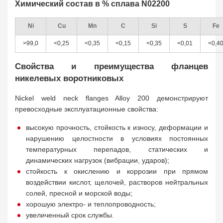
Химический состав в % сплава N02200
Ni
Cu
Mn
C
Si
S
Fe
>99,0
<0,25
<0,35
<0,15
<0,35
<0,01
<0,4
Свойства и преимущества фланцев
никелевых воротниковых
Nickel weld neck flanges Alloy 200 демонстрируют
превосходные эксплуатационные свойства:
высокую прочность, стойкость к износу, деформации и
нарушению целостности в условиях постоянных
температурных перепадов, статических и
динамических нагрузок (вибрации, ударов);
стойкость к окислению и коррозии при прямом
воздействии кислот, щелочей, растворов нейтральных
солей, пресной и морской воды;
хорошую электро- и теплопроводность;
увеличенный срок службы.