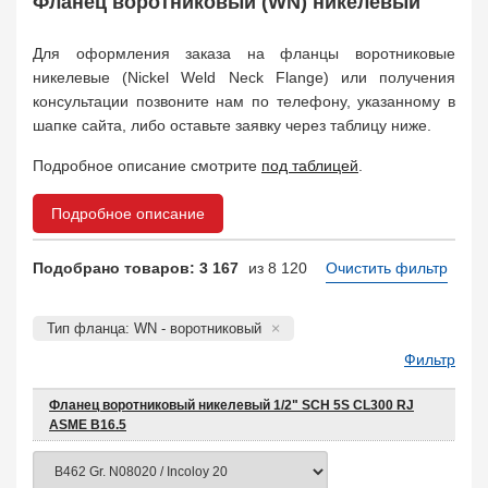
Фланец воротниковый (WN) никелевый
Поковка
35
Заказать в 1 клик
Для оформления заказа на фланцы воротниковые
никелевые (Nickel Weld Neck Flange) или получения
консультации позвоните нам по телефону, указанному в
шапке сайта, либо оставьте заявку через таблицу ниже.
Подробное описание смотрите
под таблицей
.
Подробное описание
Подобрано товаров: 3 167
из 8 120
Очистить фильтр
Тип фланца: WN - воротниковый
Фильтр
Фланец воротниковый никелевый 1/2" SCH 5S CL300 RJ
ASME B16.5