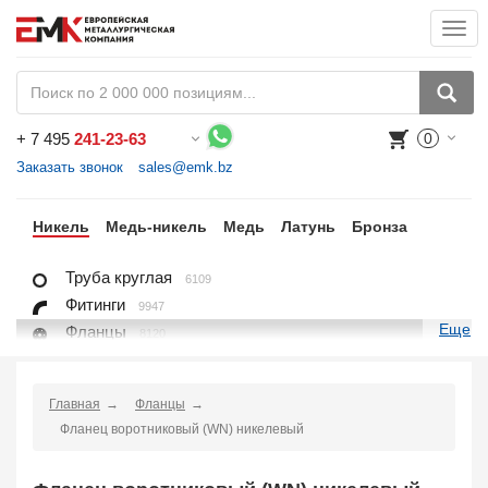
Togg
navi
+
7 495
241-23-63
0
Воспользуйтесь каталогом, положите товар в корзину и оформите заказ.
Заказать звонок
sales@emk.bz
ан
Никель
Медь-никель
Медь
Латунь
Бронза
Труба круглая
6109
Фитинги
9947
Еще
Фланцы
8120
Крепежные изделия
7625
Лист, плита
6096
Главная
Фланцы
Круг
1404
Фланец воротниковый (WN) никелевый
Квадрат
96
Проволока
702