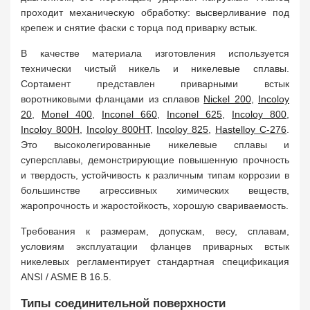
проходит механическую обработку: высверливание под
крепеж и снятие фаски с торца под приварку встык.
В качестве материала изготовления используется
технически чистый никель и никелевые сплавы.
Сортамент представлен приварными встык
воротниковыми фланцами из сплавов
Nickel 200
,
Incoloy
20
,
Monel 400
,
Inconel 660
,
Inconel 625
,
Incoloy 800
,
Incoloy 800H
,
Incoloy 800HT
,
Incoloy 825
,
Hastelloy C-276
.
Это высоколегированные никелевые сплавы и
суперсплавы, демонстрирующие повышенную прочность
и твердость, устойчивость к различным типам коррозии в
большинстве агрессивных химических веществ,
жаропрочность и жаростойкость, хорошую свариваемость.
Требования к размерам, допускам, весу, сплавам,
условиям эксплуатации фланцев приварных встык
никелевых регламентирует стандартная спецификация
ANSI / ASME B 16.5.
Типы соединительной поверхности