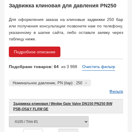
Safety Valve
1
Задвижка клиновая для давления PN250
Клапан обратный
Check Valve
3704
Для оформления заказа на клиновые задвижки 250 бар
Кран шаровой
или получения консультации позвоните нам по телефону,
Ball Valve
3321
указанному в шапке сайта, либо оставьте заявку через
Кран пробковый
таблицу ниже.
Plug Valve
148
Затвор дисковый
Подробное описание
Butterfly Valve
1
Фильтр сетчатый
Подобрано товаров: 64
из 3 988
Очистить фильтр
Strainer
1138
Конденсатоотводчик
Steam Trap
4
Номинальное давление, PN (бар) : 250
Компенсатор
Фильтр
Expansion Joint
7
Пламегаситель
Задвижка клиновая / Wedge Gate Valve DN150 PN250 BW
Flame Arrester
73
PSB-OS&Y FLXW GE
Заказать в 1 клик