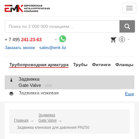
Togg
navi
+
7 495
241-23-63
0
Воспользуйтесь каталогом, положите товар в корзину и оформите заказ.
Заказать звонок
sales@emk.bz
Трубопроводная арматура
Трубы
Фитинги
Фланцы
Задвижка
Gate Valve
3988
Задвижка ножевая
Еще
Knife Gate Valve
1
Клапан запорный
Globe Valve
2191
Задвижка
Главная
Клапан регулирующий
Gate Valve
Control Valve
Задвижка клиновая для давления PN250
2
Клапан предохранительный