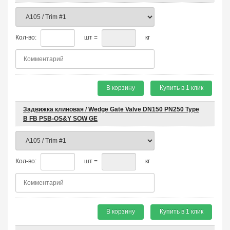
Кол-во:
шт =
кг
В корзину
Купить в 1 клик
Задвижка клиновая / Wedge Gate Valve DN150 PN250 Type
B FB PSB-OS&Y SOW GE
Кол-во:
шт =
кг
В корзину
Купить в 1 клик