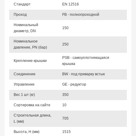
Стандарт
EN 12516
Проход
FB - полнопроходной
Номинальный
150
диаметр, DN
Номинальное
250
давление, PN (бар)
PSB - самоуплотняющаяся
Крепление крышки
крышка
Соединение
BW - под приварку встык
Управление
GE - редуктор
Вес 1 шт (кг)
350
Сортировка на сайте
10
Строительная длина,
705
L (мм)
Высота, Н (мм)
1515