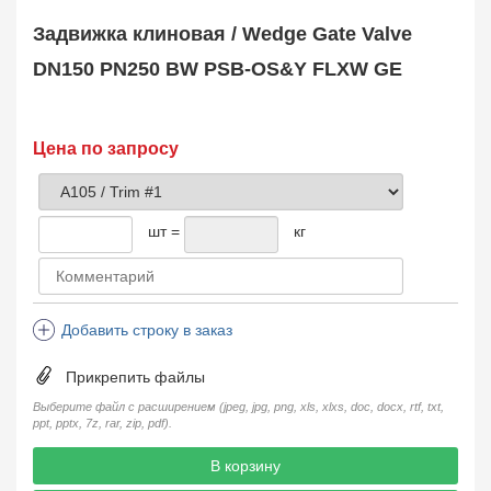
Safety Valve
1
Задвижка клиновая / Wedge Gate Valve
Клапан обратный
Check Valve
3704
DN150 PN250 BW PSB-OS&Y FLXW GE
Кран шаровой
Ball Valve
3321
Кран пробковый
Цена по запросу
Plug Valve
148
Затвор дисковый
Butterfly Valve
1
шт =
кг
Фильтр сетчатый
Strainer
1138
Конденсатоотводчик
Steam Trap
4
Добавить строку в заказ
Компенсатор
Expansion Joint
7
Прикрепить файлы
Пламегаситель
Flame Arrester
73
Выберите файл с расширением (jpeg, jpg, png, xls, xlxs, doc, docx, rtf, txt,
ppt, pptx, 7z, rar, zip, pdf).
Заказать в 1 клик
В корзину