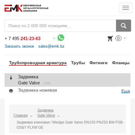
Togg
navi
+
7 495
241-23-63
0
Воспользуйтесь каталогом, положите товар в корзину и оформите заказ.
Заказать звонок
sales@emk.bz
Трубопроводная арматура
Трубы
Фитинги
Фланцы
Задвижка
Gate Valve
3988
Задвижка ножевая
Еще
Knife Gate Valve
1
Клапан запорный
Globe Valve
Задвижка
2191
Главная
Gate Valve
Клапан регулирующий
Задвижка клиновая / Wedge Gate Valve DN150 PN250 BW PSB-
Control Valve
2
OS&Y FLXW GE
Клапан предохранительный