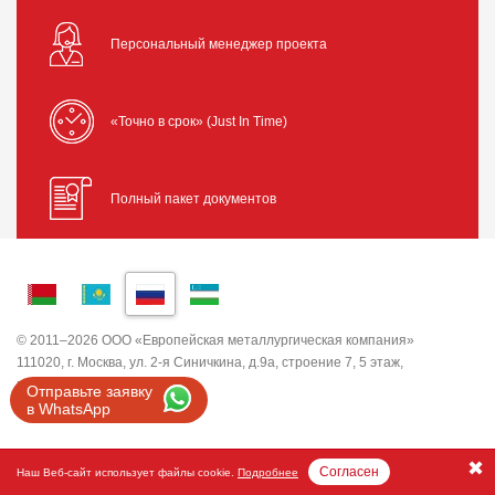
Персональный менеджер проекта
«Точно в срок» (Just In Time)
Полный пакет документов
© 2011–2026 ООО «Европейская металлургическая компания»
111020, г. Москва, ул. 2-я Синичкина, д.9а, строение 7, 5 этаж,
помещение I, комната 5
Отправьте заявку
ИНН 7743820503 ООО "ЕМК"
в WhatsApp
Согласен
Наш Веб-сайт использует файлы cookie.
Подробнее