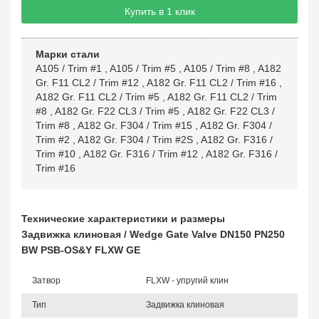
Купить в 1 клик
Марки стали
A105 / Trim #1
,
A105 / Trim #5
,
A105 / Trim #8
,
A182
Gr. F11 CL2 / Trim #12
,
A182 Gr. F11 CL2 / Trim #16
,
A182 Gr. F11 CL2 / Trim #5
,
A182 Gr. F11 CL2 / Trim
#8
,
A182 Gr. F22 CL3 / Trim #5
,
A182 Gr. F22 CL3 /
Trim #8
,
A182 Gr. F304 / Trim #15
,
A182 Gr. F304 /
Trim #2
,
A182 Gr. F304 / Trim #2S
,
A182 Gr. F316 /
Trim #10
,
A182 Gr. F316 / Trim #12
,
A182 Gr. F316 /
Trim #16
Технические характеристики и размеры
Задвижка клиновая / Wedge Gate Valve DN150 PN250
BW PSB-OS&Y FLXW GE
Затвор
FLXW - упругий клин
Тип
Задвижка клиновая