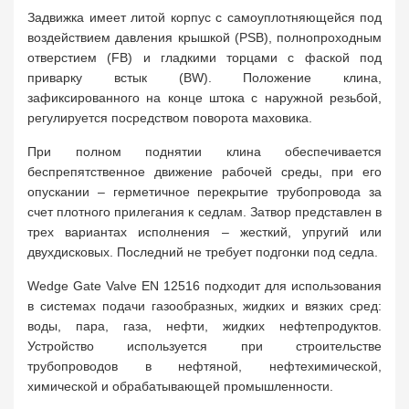
Задвижка имеет литой корпус с самоуплотняющейся под
воздействием давления крышкой (PSB), полнопроходным
отверстием (FB) и гладкими торцами с фаской под
приварку встык (BW). Положение клина,
зафиксированного на конце штока с наружной резьбой,
регулируется посредством поворота маховика.
При полном поднятии клина обеспечивается
беспрепятственное движение рабочей среды, при его
опускании – герметичное перекрытие трубопровода за
счет плотного прилегания к седлам. Затвор представлен в
трех вариантах исполнения – жесткий, упругий или
двухдисковых. Последний не требует подгонки под седла.
Wedge Gate Valve EN 12516 подходит для использования
в системах подачи газообразных, жидких и вязких сред:
воды, пара, газа, нефти, жидких нефтепродуктов.
Устройство используется при строительстве
трубопроводов в нефтяной, нефтехимической,
химической и обрабатывающей промышленности.