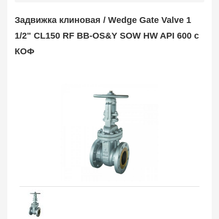
Safety Valve
1
Задвижка клиновая / Wedge Gate Valve 1
Клапан обратный
Check Valve
3704
1/2" CL150 RF BB-OS&Y SOW HW API 600 с
Кран шаровой
КОФ
Ball Valve
3321
Кран пробковый
Plug Valve
148
Затвор дисковый
Butterfly Valve
1
Фильтр сетчатый
Strainer
1138
Конденсатоотводчик
Steam Trap
4
Компенсатор
Expansion Joint
7
Пламегаситель
Flame Arrester
73
Заказать в 1 клик