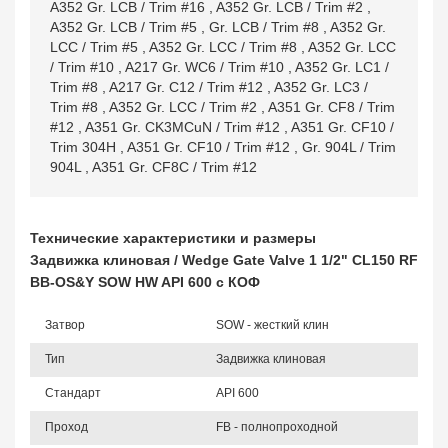
A352 Gr. LCB / Trim #16
,
A352 Gr. LCB / Trim #2
,
A352 Gr. LCB / Trim #5
,
Gr. LCB / Trim #8
,
A352 Gr.
LCC / Trim #5
,
A352 Gr. LCC / Trim #8
,
A352 Gr. LCC
/ Trim #10
,
A217 Gr. WC6 / Trim #10
,
A352 Gr. LC1 /
Trim #8
,
A217 Gr. C12 / Trim #12
,
A352 Gr. LC3 /
Trim #8
,
A352 Gr. LCC / Trim #2
,
A351 Gr. CF8 / Trim
#12
,
A351 Gr. CK3MCuN / Trim #12
,
A351 Gr. CF10 /
Trim 304H
,
A351 Gr. CF10 / Trim #12
,
Gr. 904L / Trim
904L
,
A351 Gr. CF8C / Trim #12
Технические характеристики и размеры
Задвижка клиновая / Wedge Gate Valve 1 1/2" CL150 RF
BB-OS&Y SOW HW API 600 с КОФ
Затвор
SOW - жесткий клин
Тип
Задвижка клиновая
Стандарт
API 600
Проход
FB - полнопроходной