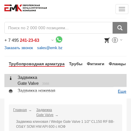
Togg
+
7 495
241-23-63
0
Воспользуйтесь каталогом, положите товар в корзину и оформите заказ.
Заказать звонок
sales@emk.bz
Трубопроводная арматура
Трубы
Фитинги
Фланцы
Задвижка
Gate Valve
3988
Задвижка ножевая
Еще
Knife Gate Valve
1
Клапан запорный
Globe Valve
Главная
Задвижка
2191
Gate Valve
Клапан регулирующий
Задвижка клиновая / Wedge Gate Valve 1 1/2" CL150 RF BB-
Control Valve
2
OS&Y SOW HW API 600 с КОФ
Клапан предохранительный