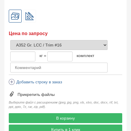
Цена по запросу
кг =
комплект
Добавить строку в заказ
Прикрепить файлы
Выберите файл с расширением (jpeg, jpg, png, xls, xlxs, doc, docx, rtf, txt,
ppt, pptx, 7z, rar, zip, pdf).
В корзину
Купить в 1 клик