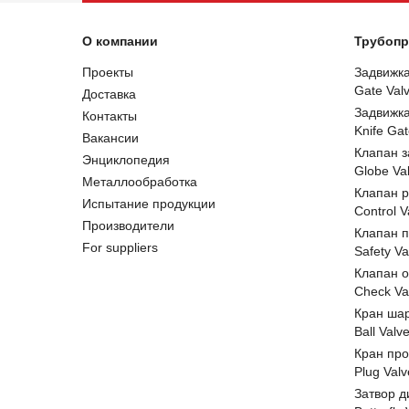
О компании
Трубопр
Проекты
Задвижк
Gate Val
Доставка
Задвижк
Контакты
Knife Gat
Вакансии
Клапан 
Энциклопедия
Globe Va
Металлообработка
Клапан 
Испытание продукции
Control V
Производители
Клапан 
For suppliers
Safety Va
Клапан 
Check Va
Кран ша
Ball Valv
Кран пр
Plug Valv
Затвор д