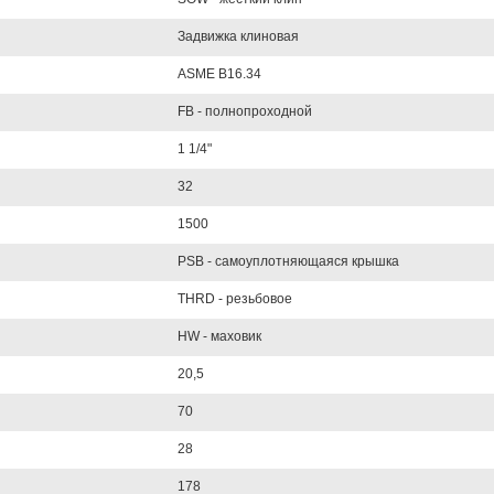
Задвижка клиновая
ASME B16.34
FB - полнопроходной
1 1/4"
32
1500
PSB - самоуплотняющаяся крышка
THRD - резьбовое
HW - маховик
20,5
70
28
178