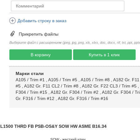
Добавить строку в заказ
Прикрепить файлы
Выберите файл с расширением (jpeg, jpg, png, xls, xlxs, doc, docx, rtf, txt, ppt, pptx, 
В корзину
Купить в 1 клик
Марки стали
A105 / Trim #1
,
A105 / Trim #5
,
A105 / Trim #8
,
A182 Gr. F11
#5
,
A182 Gr. F11 CL2 / Trim #8
,
A182 Gr. F22 CL3 / Trim #5
,
F304 / Trim #15
,
A182 Gr. F304 / Trim #2
,
A182 Gr. F304 / Tr
Gr. F316 / Trim #12
,
A182 Gr. F316 / Trim #16
" CL1500 THRD FB PSB-OS&Y SOW HW ASME B16.34
SOW - жесткий клин