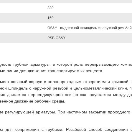
380
160
OS&Y - выдвижной шпиндель с наружной резьбой
PSB-OS&Y
дность трубной арматуры, в которой роль перекрывающего компо
ные линии для движения транспортируемых веществ.
ет кованый корпус с полнопроходным отверстием и крышкой, к
ной шпиндель с наружной резьбой и цельнометаллический клин, 
ин двигается перпендикулярно оси потока: опускается между дв
венное движение рабочей среды.
тве регулирующей арматуры. При частичном закрытии проходного
ба для сопряжения с трубами. Резьбовой способ соединения 