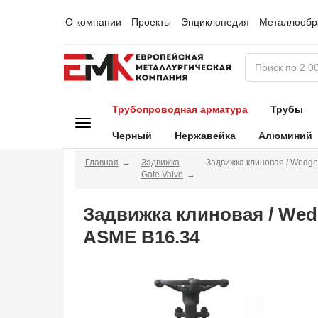
О компании
Проекты
Энциклопедия
Металлообр
Трубопроводная арматура
Трубы
Черный
Нержавейка
Алюминий
Главная
Задвижка
Задвижка клиновая / Wedg
Gate Valve
Задвижка клиновая / Wed
ASME B16.34