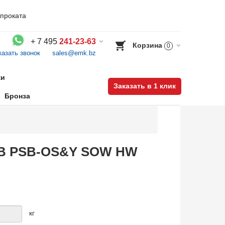
проката
+
7 495
241-23-63
Корзина
0
казать звонок
sales@emk.bz
Воспользуйтесь каталогом, положите товар в корзину и оформите заказ.
ки
Заказать в 1 клик
Бронза
D FB PSB-OS&Y SOW HW
кг