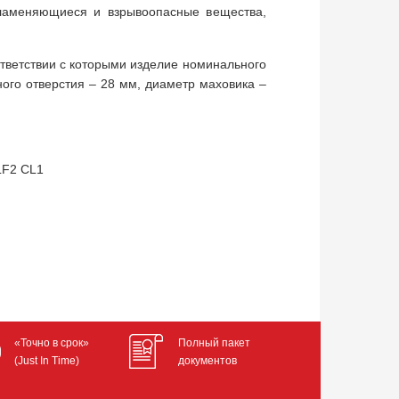
пламеняющиеся и взрывоопасные вещества,
ветствии с которыми изделие номинального
ного отверстия – 28 мм, диаметр маховика –
LF2 CL1
«Точно в срок»
Полный пакет
(Just In Time)
документов