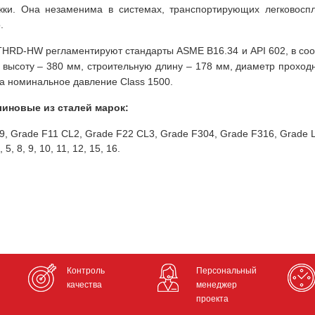
ижки. Она незаменима в системах, транспортирующих легковос
.
RD-HW регламентируют стандарты ASME B16.34 и API 602, в соот
 высоту – 380 мм, строительную длину – 178 мм, диаметр проход
на номинальное давление Class 1500.
иновые из сталей марок:
F9, Grade F11 CL2, Grade F22 CL3, Grade F304, Grade F316, Grade 
, 8, 9, 10, 11, 12, 15, 16.
Контроль
Персональный
качества
менеджер
проекта