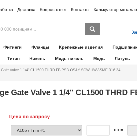
аботка
Доставка
Вопрос-ответ
Контакты
Калькулятор металло
За
Фитинги
Фланцы
Крепежные изделия
Подшипни
Титан
Никель
Медь-никель
Медь
Латунь
e Gate Valve 1 1/4" CL1500 THRD FB PSB-OS&Y SOW HW ASME B16.34
ge Gate Valve 1 1/4" CL1500 THR
Цена по запросу
шт =