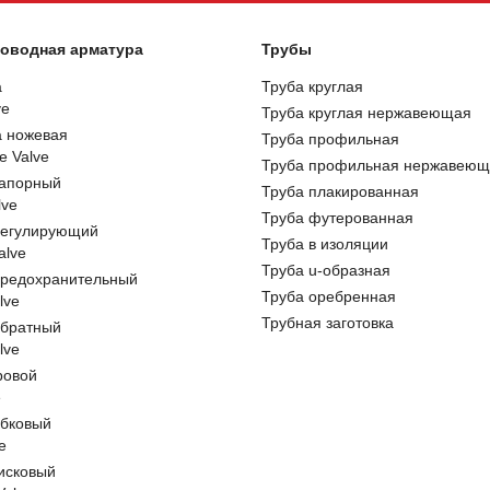
оводная арматура
Трубы
а
Труба круглая
ve
Труба круглая нержавеющая
а ножевая
Труба профильная
e Valve
Труба профильная нержавеющ
запорный
Труба плакированная
lve
Труба футерованная
регулирующий
Труба в изоляции
alve
Труба u-образная
предохранительный
Труба оребренная
lve
Трубная заготовка
обратный
lve
ровой
e
обковый
e
исковый