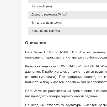
Высота, Н (мм)
Диаметр маховика, W (мм)
Тип штока (шпинделя)
Исполнение корпуса
Описание
Gate Valve 1 1/4" по ASME B16.34 – это разнови
оперативно перекрывать и открывать трубопровод
Клиновая задвижка SOW FB-PSB-OSY-THRD-HW име
давления. К рабочим элементам относятся выдвиж
вентиля (маховика). При вращении последнего кл
полностью поднимается, обеспечивая беспрепятст
Gate Valve не рассчитана на применение в качес
что приводит к потере герметичности задвижки.
На входных отверстиях арматуры имеется резь