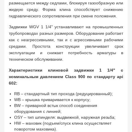
размещается между седлами, блокируя газообразную или
жидкую среду. Форма клина способствует снижению
гидравлического сопротивления при смене положения.
Задвижки WGV 1 1/4" устанавливают на промышленных
трубопроводах разных размеров. Оборудование работает
как с неагрессивными, так и с агрессивными рабочими
средами. Простота конструкции увеличивает срок
эксплуатации и снижает потребность арматуры в
техническом обслуживании.
Характеристики клиновой задвижки 1 1/4" с
номинальным давлением Class 900 по стандарту api
602:
RB – стандартный тип прохода (редуцированный);
WB – крышка приваривается к корпусу;
BW – приварной встык способ соединения
оборудования с линией;
OSY – тип шпинделя: выдвижной, наружная резьба;
HW – маховик (подъем/спуск клина осуществляет
поворотом маховика).