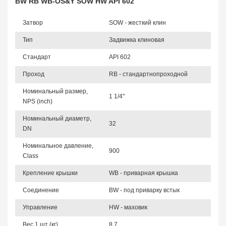
BW RB WB-OS&Y SOW HW API 602
Затвор
SOW - жесткий клин
Тип
Задвижка клиновая
Стандарт
API 602
Проход
RB - стандартнопроходной
Номинальный размер,
1 1/4"
NPS (inch)
Номинальный диаметр,
32
DN
Номинальное давление,
900
Class
Крепление крышки
WB - приварная крышка
Соединение
BW - под приварку встык
Управление
HW - маховик
Вес 1 шт (кг)
8,7