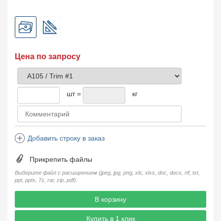
Цена по запросу
шт =
кг
Добавить строку в заказ
Прикрепить файлы
Выберите файл с расширением (jpeg, jpg, png, xls, xlxs, doc, docx, rtf, txt,
ppt, pptx, 7z, rar, zip, pdf).
В корзину
Купить в 1 клик