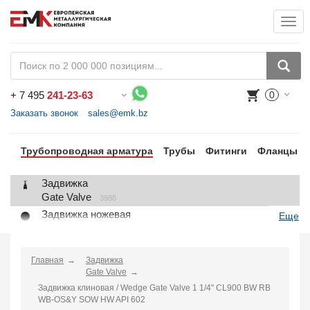
Togg
+
7 495
241-23-63
0
Воспользуйтесь каталогом, положите товар в корзину и оформите заказ.
Заказать звонок
sales@emk.bz
Трубопроводная арматура
Трубы
Фитинги
Фланцы
Задвижка
Gate Valve
3988
Задвижка ножевая
Еще
Knife Gate Valve
1
Клапан запорный
Globe Valve
Главная
Задвижка
2191
Gate Valve
Клапан регулирующий
Задвижка клиновая / Wedge Gate Valve 1 1/4" CL900 BW RB
Control Valve
2
WB-OS&Y SOW HW API 602
Клапан предохранительный