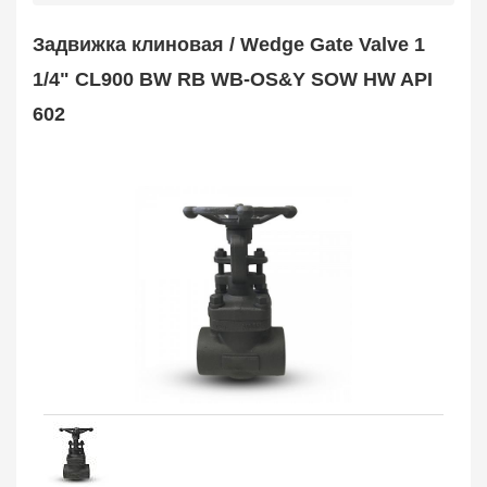
Safety Valve
1
Задвижка клиновая / Wedge Gate Valve 1
Клапан обратный
Check Valve
3704
1/4" CL900 BW RB WB-OS&Y SOW HW API
Кран шаровой
602
Ball Valve
3321
Кран пробковый
Plug Valve
148
Затвор дисковый
Butterfly Valve
1
Фильтр сетчатый
Strainer
1138
Конденсатоотводчик
Steam Trap
4
Компенсатор
Expansion Joint
7
Пламегаситель
Flame Arrester
73
Заказать в 1 клик