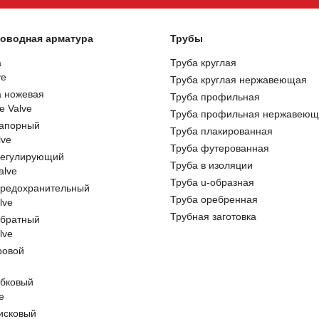
оводная арматура
Трубы
а
Труба круглая
ve
Труба круглая нержавеющая
а ножевая
Труба профильная
e Valve
Труба профильная нержавеющ
запорный
Труба плакированная
lve
Труба футерованная
регулирующий
Труба в изоляции
alve
Труба u-образная
предохранительный
Труба оребренная
lve
Трубная заготовка
обратный
lve
ровой
e
обковый
e
исковый