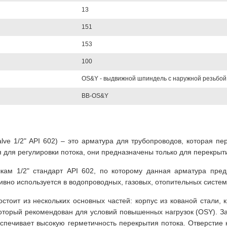
13
151
153
100
OS&Y - выдвижной шпиндель с наружной резьбой
BB-OS&Y
alve 1/2" API 602) – это арматура для трубопроводов, которая 
 для регулировки потока, они предназначены только для перекрыти
шкам 1/2" стандарт API 602, по которому данная арматура пре
тивно используется в водопроводных, газовых, отопительных систем
стоит из нескольких основных частей: корпус из кованой стали, 
который рекомендован для условий повышенных нагрузок (OSY). 
еспечивает высокую герметичность перекрытия потока. Отверстие