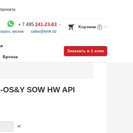
проката
+
7 495
241-23-63
Корзина
0
казать звонок
sales@emk.bz
Воспользуйтесь каталогом, положите товар в корзину и оформите заказ.
ки
Заказать в 1 клик
Бронза
BB-OS&Y SOW HW API
кг