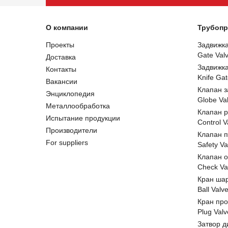
О компании
Трубопр
Проекты
Задвижк
Gate Val
Доставка
Задвижк
Контакты
Knife Gat
Вакансии
Клапан 
Энциклопедия
Globe Va
Металлообработка
Клапан 
Испытание продукции
Control V
Производители
Клапан 
For suppliers
Safety Va
Клапан 
Check Va
Кран ша
Ball Valv
Кран пр
Plug Valv
Затвор д