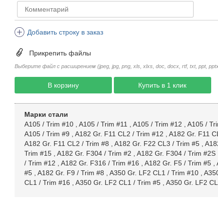
Добавить строку в заказ
Прикрепить файлы
Выберите файл с расширением (jpeg, jpg, png, xls, xlxs, doc, docx, rtf, txt, ppt, pptx, 
В корзину
Купить в 1 клик
Марки стали
A105 / Trim #10
,
A105 / Trim #11
,
A105 / Trim #12
,
A105 / Tr
A105 / Trim #9
,
A182 Gr. F11 CL2 / Trim #12
,
A182 Gr. F11 CL
A182 Gr. F11 CL2 / Trim #8
,
A182 Gr. F22 CL3 / Trim #5
,
A182
Trim #15
,
A182 Gr. F304 / Trim #2
,
A182 Gr. F304 / Trim #2S
/ Trim #12
,
A182 Gr. F316 / Trim #16
,
A182 Gr. F5 / Trim #5
,
#5
,
A182 Gr. F9 / Trim #8
,
A350 Gr. LF2 CL1 / Trim #10
,
A350
CL1 / Trim #16
,
A350 Gr. LF2 CL1 / Trim #5
,
A350 Gr. LF2 CL