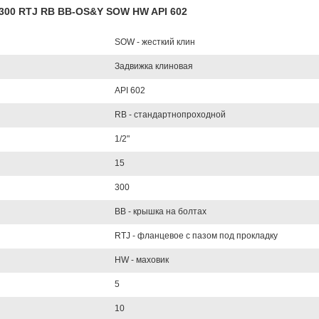
CL300 RTJ RB BB-OS&Y SOW HW API 602
SOW - жесткий клин
Задвижка клиновая
API 602
RB - стандартнопроходной
1/2"
15
300
BB - крышка на болтах
RTJ - фланцевое с пазом под прокладку
HW - маховик
5
10