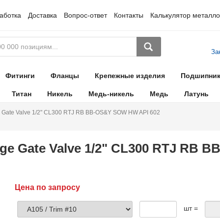
аботка
Доставка
Вопрос-ответ
Контакты
Калькулятор металло
За
Фитинги
Фланцы
Крепежные изделия
Подшипни
Титан
Никель
Медь-никель
Медь
Латунь
 Gate Valve 1/2" CL300 RTJ RB BB-OS&Y SOW HW API 602
ge Gate Valve 1/2" CL300 RTJ RB 
Цена по запросу
шт =