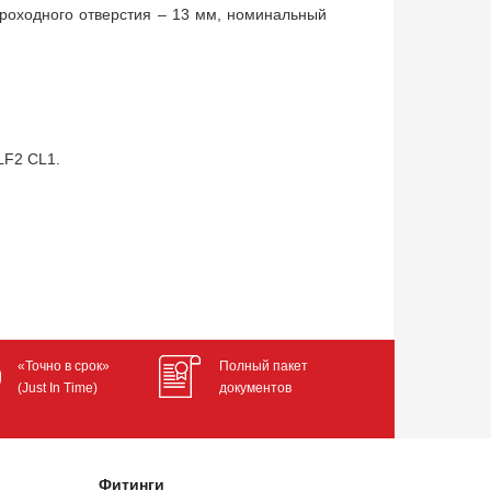
роходного отверстия – 13 мм, номинальный
LF2 CL1.
«Точно в срок»
Полный пакет
(Just In Time)
документов
Фитинги