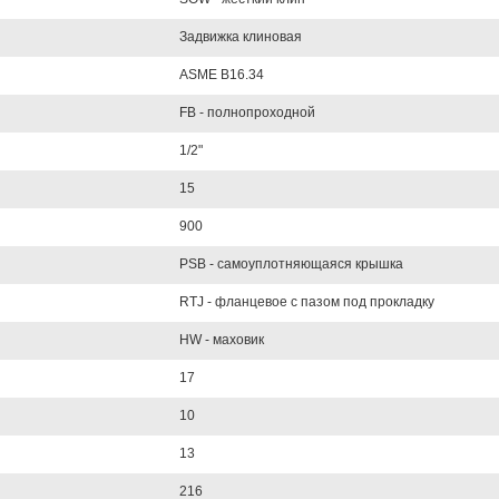
Задвижка клиновая
ASME B16.34
FB - полнопроходной
1/2"
15
900
PSB - самоуплотняющаяся крышка
RTJ - фланцевое с пазом под прокладку
HW - маховик
17
10
13
216