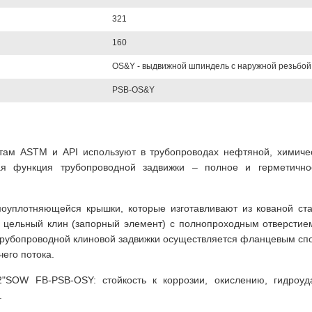
321
160
OS&Y - выдвижной шпиндель с наружной резьбой
PSB-OS&Y
там ASTM и API используют в трубопроводах нефтяной, химиче
я функция трубопроводной задвижки – полное и герметичное
моуплотняющейся крышки, которые изготавливают из кованой ста
ы цельный клин (запорный элемент) с полнопроходным отверстие
трубопроводной клиновой задвижки осуществляется фланцевым спо
его потока.
2"SOW FB-PSB-OSY: стойкость к коррозии, окислению, гидроуд
.