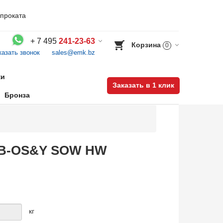
проката
+
7 495
241-23-63
Корзина
0
казать звонок
sales@emk.bz
Воспользуйтесь каталогом, положите товар в корзину и оформите заказ.
ки
Заказать в 1 клик
Бронза
 PSB-OS&Y SOW HW
кг