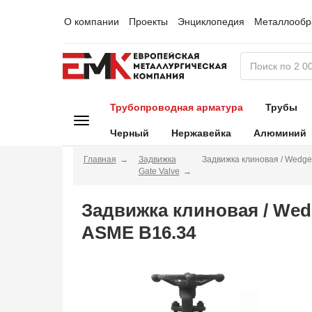
О компании
Проекты
Энциклопедия
Металлообр
Трубопроводная арматура
Трубы
Черный
Нержавейка
Алюминий
Главная
Задвижка
Задвижка клиновая / Wedg
Gate Valve
Задвижка клиновая / Wed
ASME B16.34