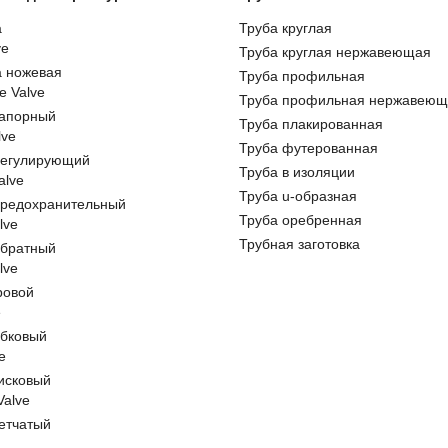
а
Труба круглая
ve
Труба круглая нержавеющая
а ножевая
Труба профильная
e Valve
Труба профильная нержавеющ
запорный
Труба плакированная
lve
Труба футерованная
регулирующий
Труба в изоляции
alve
Труба u-образная
предохранительный
Труба оребренная
lve
Трубная заготовка
обратный
lve
ровой
e
обковый
e
исковый
 Valve
етчатый