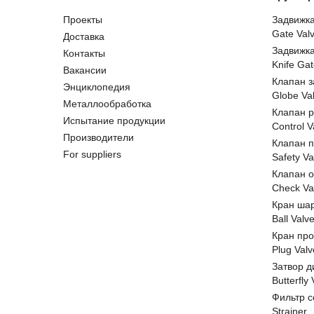
Проекты
Задвижк
Gate Val
Доставка
Задвижк
Контакты
Knife Gat
Вакансии
Клапан 
Энциклопедия
Globe Va
Металлообработка
Клапан 
Испытание продукции
Control V
Производители
Клапан 
For suppliers
Safety Va
Клапан 
Check Va
Кран ша
Ball Valv
Кран пр
Plug Valv
Затвор д
Butterfly
Фильтр с
Strainer