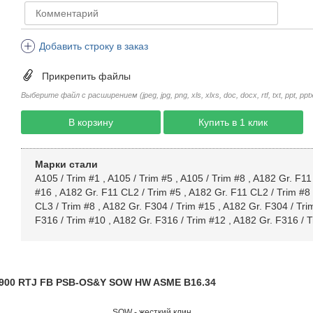
Добавить строку в заказ
Прикрепить файлы
Выберите файл с расширением (jpeg, jpg, png, xls, xlxs, doc, docx, rtf, txt, ppt, pptx, 
В корзину
Купить в 1 клик
Марки стали
A105 / Trim #1
,
A105 / Trim #5
,
A105 / Trim #8
,
A182 Gr. F11
#16
,
A182 Gr. F11 CL2 / Trim #5
,
A182 Gr. F11 CL2 / Trim #8
CL3 / Trim #8
,
A182 Gr. F304 / Trim #15
,
A182 Gr. F304 / Tri
F316 / Trim #10
,
A182 Gr. F316 / Trim #12
,
A182 Gr. F316 / T
CL900 RTJ FB PSB-OS&Y SOW HW ASME B16.34
SOW - жесткий клин