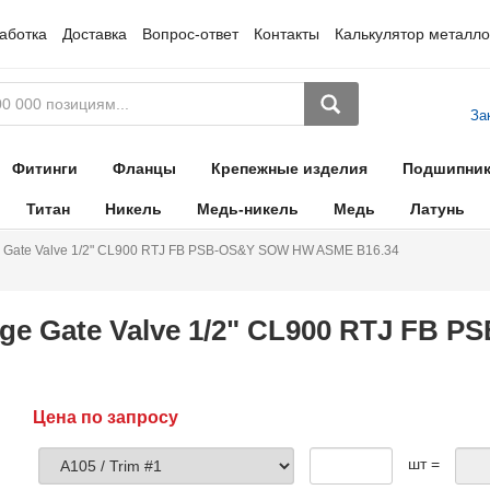
аботка
Доставка
Вопрос-ответ
Контакты
Калькулятор металло
За
Фитинги
Фланцы
Крепежные изделия
Подшипни
Титан
Никель
Медь-никель
Медь
Латунь
e Gate Valve 1/2" CL900 RTJ FB PSB-OS&Y SOW HW ASME B16.34
ge Gate Valve 1/2" CL900 RTJ FB
Цена по запросу
шт =