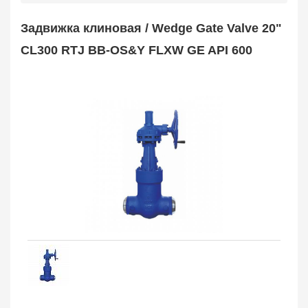
Safety Valve
1
Задвижка клиновая / Wedge Gate Valve 20"
Клапан обратный
Check Valve
3704
CL300 RTJ BB-OS&Y FLXW GE API 600
Кран шаровой
Ball Valve
3321
Кран пробковый
Plug Valve
148
Затвор дисковый
Butterfly Valve
1
Фильтр сетчатый
Strainer
1138
Конденсатоотводчик
Steam Trap
4
Компенсатор
Expansion Joint
7
Пламегаситель
Flame Arrester
73
Заказать в 1 клик