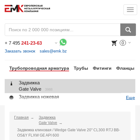
Togg
+
7 495
241-23-63
0
Воспользуйтесь каталогом, положите товар в корзину и оформите заказ.
Заказать звонок
sales@emk.bz
Трубопроводная арматура
Трубы
Фитинги
Фланцы
Задвижка
Gate Valve
3988
Задвижка ножевая
Еще
Knife Gate Valve
1
Клапан запорный
Globe Valve
Главная
Задвижка
2191
Gate Valve
Клапан регулирующий
Задвижка клиновая / Wedge Gate Valve 20" CL300 RTJ BB-
Control Valve
2
OS&Y FLXW GE API 600
Клапан предохранительный