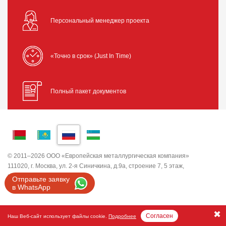
Персональный менеджер проекта
«Точно в срок» (Just In Time)
Полный пакет документов
© 2011–2026 ООО «Европейская металлургическая компания»
111020, г. Москва, ул. 2-я Синичкина, д.9а, строение 7, 5 этаж,
помещение I, комната 5
Отправьте заявку
ИНН 7743820503 ООО "ЕМК"
в WhatsApp
Согласен
Наш Веб-сайт использует файлы cookie.
Подробнее