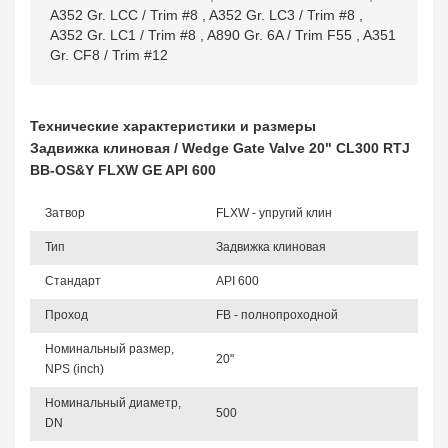
A352 Gr. LCC / Trim #8
,
A352 Gr. LC3 / Trim #8
,
A352 Gr. LC1 / Trim #8
,
A890 Gr. 6A / Trim F55
,
A351
Gr. CF8 / Trim #12
Технические характеристики и размеры
Задвижка клиновая / Wedge Gate Valve 20" CL300 RTJ
BB-OS&Y FLXW GE API 600
Затвор
FLXW - упругий клин
Тип
Задвижка клиновая
Стандарт
API 600
Проход
FB - полнопроходной
Номинальный размер,
20"
NPS (inch)
Номинальный диаметр,
500
DN