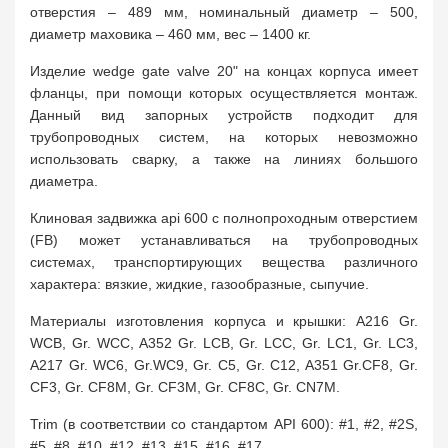
отверстия – 489 мм, номинальный диаметр – 500,
диаметр маховика – 460 мм, вес – 1400 кг.
Изделие wedge gate valve 20" на концах корпуса имеет
фланцы, при помощи которых осуществляется монтаж.
Данный вид запорных устройств подходит для
трубопроводных систем, на которых невозможно
использовать сварку, а также на линиях большого
диаметра.
Клиновая задвижка api 600 с полнопроходным отверстием
(FB) может устанавливаться на трубопроводных
системах, транспортирующих вещества различного
характера: вязкие, жидкие, газообразные, сыпучие.
Материалы изготовления корпуса и крышки: A216 Gr.
WCB, Gr. WCC, A352 Gr. LCB, Gr. LCC, Gr. LC1, Gr. LC3,
A217 Gr. WC6, Gr.WC9, Gr. C5, Gr. C12, A351 Gr.CF8, Gr.
CF3, Gr. CF8M, Gr. CF3M, Gr. CF8C, Gr. CN7M.
Trim (в соответствии со стандартом API 600): #1, #2, #2S,
#5, #8, #10, #12, #13, #15, #16, #17.