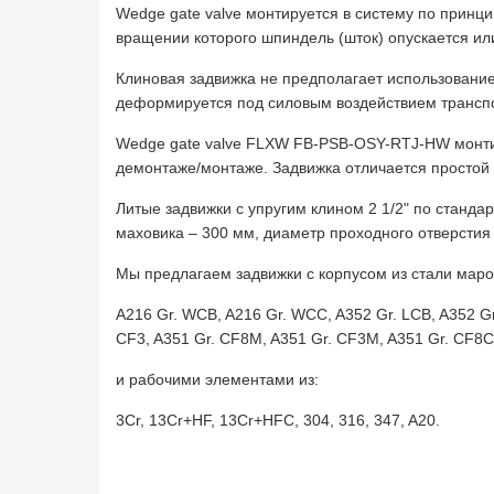
Wedge gate valve монтируется в систему по принц
вращении которого шпиндель (шток) опускается или
Клиновая задвижка не предполагает использование
деформируется под силовым воздействием транспо
Wedge gate valve FLXW FB-PSB-OSY-RTJ-HW монтир
демонтаже/монтаже. Задвижка отличается простой 
Литые задвижки с упругим клином 2 1/2" по станд
маховика – 300 мм, диаметр проходного отверстия 
Мы предлагаем задвижки с корпусом из стали маро
A216 Gr. WCB, A216 Gr. WCC, A352 Gr. LCB, A352 Gr.
CF3, A351 Gr. CF8M, A351 Gr. CF3M, A351 Gr. CF8C
и рабочими элементами из:
3Cr, 13Cr+HF, 13Cr+HFC, 304, 316, 347, A20.