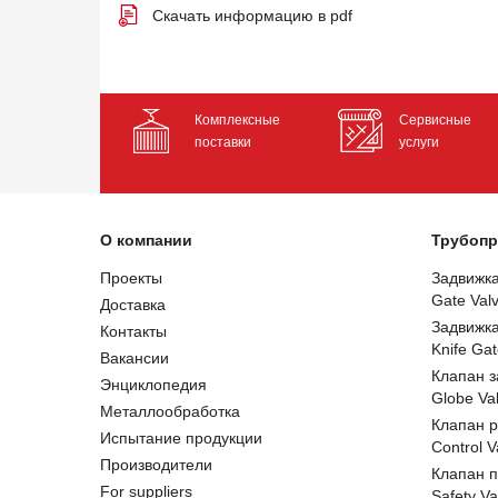
Скачать информацию в pdf
Комплексные
Сервисные
поставки
услуги
О компании
Трубопр
Проекты
Задвижк
Gate Val
Доставка
Задвижк
Контакты
Knife Gat
Вакансии
Клапан 
Энциклопедия
Globe Va
Металлообработка
Клапан 
Испытание продукции
Control V
Производители
Клапан 
For suppliers
Safety Va