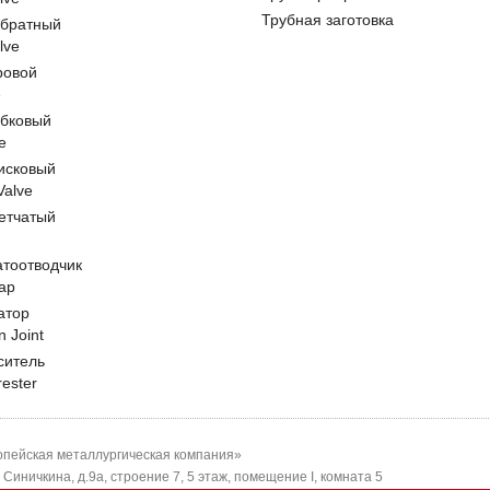
Трубная заготовка
обратный
lve
ровой
e
обковый
e
исковый
 Valve
етчатый
атоотводчик
ap
атор
n Joint
ситель
rester
пейская металлургическая компания»
-я Синичкина, д.9а, строение 7, 5 этаж, помещение I, комната 5