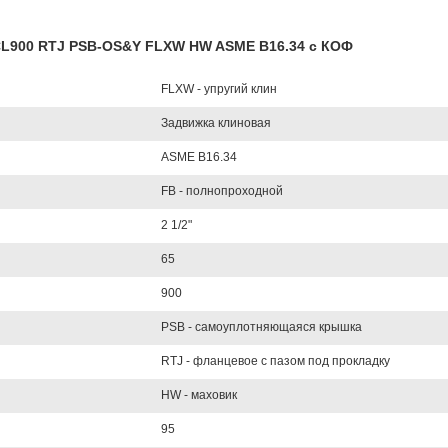
" CL900 RTJ PSB-OS&Y FLXW HW ASME B16.34 с КОФ
FLXW - упругий клин
Задвижка клиновая
ASME B16.34
FB - полнопроходной
2 1/2"
65
900
PSB - самоуплотняющаяся крышка
RTJ - фланцевое с пазом под прокладку
HW - маховик
95