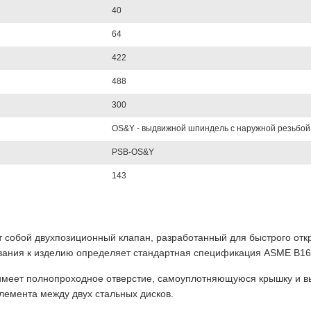
40
64
422
488
300
OS&Y - выдвижной шпиндель с наружной резьбой
PSB-OS&Y
143
ет собой двухпозиционный клапан, разработанный для быстрого от
вания к изделию определяет стандартная спецификация ASME B16
имеет полнопроходное отверстие, самоуплотняющуюся крышку и в
элемента между двух стальных дисков.