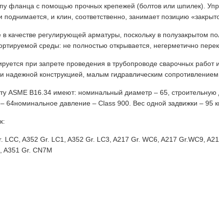
ипу фланца с помощью прочных крепежей (болтов или шпилек). Уп
 поднимается, и клин, соответственно, занимает позицию «закрыт
 в качестве регулирующей арматуры, поскольку в полузакрытом по
ртируемой среды: не полностью открывается, негерметично перек
уется при запрете проведения в трубопроводе сварочных работ и
и надежной конструкцией, малым гидравлическим сопротивлением, 
арту ASME B16.34 имеют: номинальный диаметр – 65, строительную 
– 64номинальное давление – Class 900. Вес одной задвижки – 95 кг
к:
 LCC, A352 Gr. LC1, A352 Gr. LC3, A217 Gr. WC6, A217 Gr.WC9, A217
, A351 Gr. CN7M