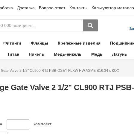
аботка
Доставка
Вопрос-ответ
Контакты
Калькулятор металло
За
Фитинги
Фланцы
Крепежные изделия
Подшипни
Титан
Никель
Медь-никель
Медь
Латунь
 Gate Valve 2 1/2" CL900 RTJ PSB-OS&Y FLXW HW ASME B16.34 с КОФ
ge Gate Valve 2 1/2" CL900 RTJ P
 =
комплект