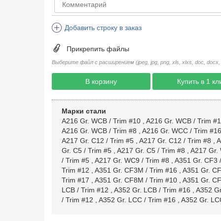
Добавить строку в заказ
Прикрепить файлы
Выберите файл с расширением (jpeg, jpg, png, xls, xlxs, doc, docx, rtf, 
В корзину
Купить в 1 кл
Марки стали
A216 Gr. WCB / Trim #10
,
A216 Gr. WCB / Trim #
A216 Gr. WCB / Trim #8
,
A216 Gr. WCC / Trim #1
A217 Gr. C12 / Trim #5
,
A217 Gr. C12 / Trim #8
,
A
Gr. C5 / Trim #5
,
A217 Gr. C5 / Trim #8
,
A217 Gr. 
/ Trim #5
,
A217 Gr. WC9 / Trim #8
,
A351 Gr. CF3 /
Trim #12
,
A351 Gr. CF3M / Trim #16
,
A351 Gr. CF
Trim #17
,
A351 Gr. CF8M / Trim #10
,
A351 Gr. CF
LCB / Trim #12
,
A352 Gr. LCB / Trim #16
,
A352 Gr
/ Trim #12
,
A352 Gr. LCC / Trim #16
,
A352 Gr. LCC