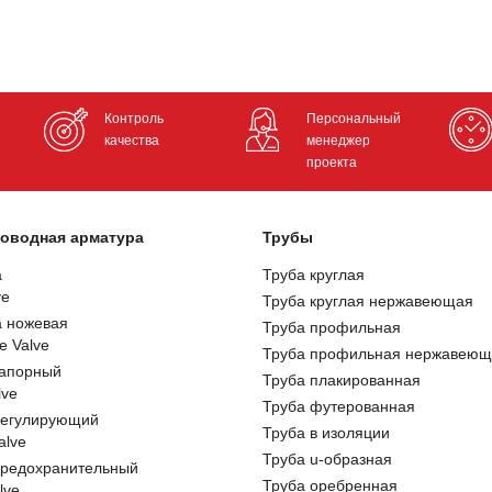
Контроль
Персональный
качества
менеджер
проекта
оводная арматура
Трубы
а
Труба круглая
ve
Труба круглая нержавеющая
а ножевая
Труба профильная
e Valve
Труба профильная нержавеющ
запорный
Труба плакированная
lve
Труба футерованная
регулирующий
Труба в изоляции
alve
Труба u-образная
предохранительный
Труба оребренная
lve