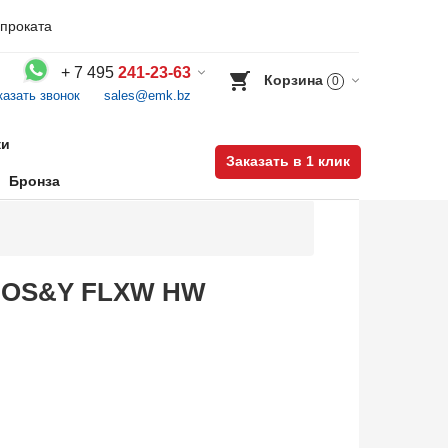
проката
+
7 495
241-23-63
Корзина
0
казать звонок
sales@emk.bz
Воспользуйтесь каталогом, положите товар в корзину и оформите заказ.
ки
Заказать в 1 клик
Бронза
SB-OS&Y FLXW HW