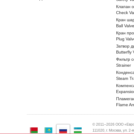
Клапан 
Check Va
Кран ша
Ball Valv
Кран пр
Plug Valv
Затвор д
Butterfly
Фильтр с
Strainer
Конденс
Steam Tr
Компенс
Expansio
Пламега
Flame Ar
© 2011–2026 ООО «Евро
111020, г. Москва, ул. 2