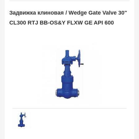
Safety Valve
1
Задвижка клиновая / Wedge Gate Valve 30"
Клапан обратный
Check Valve
3704
CL300 RTJ BB-OS&Y FLXW GE API 600
Кран шаровой
Ball Valve
3321
Кран пробковый
Plug Valve
148
Затвор дисковый
Butterfly Valve
1
Фильтр сетчатый
Strainer
1138
Конденсатоотводчик
Steam Trap
4
Компенсатор
Expansion Joint
7
Пламегаситель
Flame Arrester
73
Заказать в 1 клик