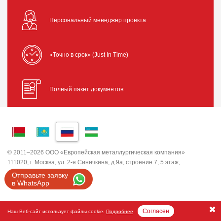
Персональный менеджер проекта
«Точно в срок» (Just In Time)
Полный пакет документов
© 2011–2026 ООО «Европейская металлургическая компания»
111020, г. Москва, ул. 2-я Синичкина, д.9а, строение 7, 5 этаж,
помещение I, комната 5
Отправьте заявку
ИНН 7743820503 ООО "ЕМК"
в WhatsApp
Согласен
Наш Веб-сайт использует файлы cookie.
Подробнее