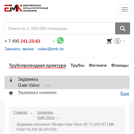
Togg
+
7 495
241-23-63
0
Воспользуйтесь каталогом, положите товар в корзину и оформите заказ.
Заказать звонок
sales@emk.bz
Трубопроводная арматура
Трубы
Фитинги
Фланцы
Задвижка
Gate Valve
3988
Задвижка ножевая
Еще
Knife Gate Valve
1
Клапан запорный
Globe Valve
Главная
Задвижка
2191
Gate Valve
Клапан регулирующий
Задвижка клиновая / Wedge Gate Valve 30" CL300 RTJ BB-
Control Valve
2
OS&Y FLXW GE API 600
Клапан предохранительный