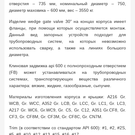
отверстия – 735 мм, номинальный диаметр – 750,
диаметр маховика – 600 мм, вес – 3550 кг.
Изделие wedge gate valve 30" на концах корпуса имеет
фланцы, при помощи которых осуществляется монтаж.
Данный вид запорных устройств подходит для
трубопроводных систем, на которых невозможно
использовать сварку, а также на линиях большого
диаметра.
Клиновая задвижка api 600 с полнопроходным отверстием
(FB) может устанавливаться на трубопроводных
системах, транспортирующих вещества различного
характера: вязкие, жидкие, газообразные, сыпучие.
Материалы изготовления корпуса и крышки: A216 Gr.
WCB, Gr. WCC, A352 Gr. LCB, Gr. LCC, Gr. LC1, Gr. LC3,
A217 Gr. WC6, Gr.WC9, Gr. C5, Gr. C12, A351 Gr.CF8, Gr.
CF3, Gr. CF8M, Gr. CF3M, Gr. CF8C, Gr. CN7M.
Trim (в соответствии со стандартом API 600): #1, #2, #2S,
#5, #8, #10, #12, #13, #15, #16, #17.