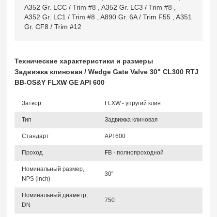
A352 Gr. LCC / Trim #8
,
A352 Gr. LC3 / Trim #8
,
A352 Gr. LC1 / Trim #8
,
A890 Gr. 6A / Trim F55
,
A351
Gr. CF8 / Trim #12
Технические характеристики и размеры
Задвижка клиновая / Wedge Gate Valve 30" CL300 RTJ
BB-OS&Y FLXW GE API 600
Затвор
FLXW - упругий клин
Тип
Задвижка клиновая
Стандарт
API 600
Проход
FB - полнопроходной
Номинальный размер,
30"
NPS (inch)
Номинальный диаметр,
750
DN