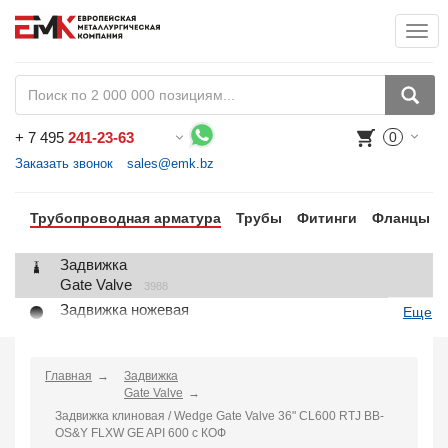
Togg
+
7 495
241-23-63
0
Воспользуйтесь каталогом, положите товар в корзину и оформите заказ.
Заказать звонок
sales@emk.bz
Трубопроводная арматура
Трубы
Фитинги
Фланцы
Задвижка
Gate Valve
3988
Задвижка ножевая
Еще
Knife Gate Valve
1
Клапан запорный
Globe Valve
Главная
Задвижка
2191
Gate Valve
Клапан регулирующий
Задвижка клиновая / Wedge Gate Valve 36" CL600 RTJ BB-
Control Valve
2
OS&Y FLXW GE API 600 с КОФ
Клапан предохранительный