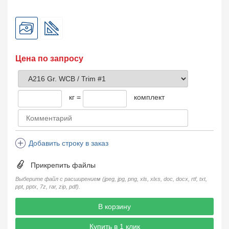
Цена по запросу
кг =
комплект
Добавить строку в заказ
Прикрепить файлы
Выберите файл с расширением (jpeg, jpg, png, xls, xlxs, doc, docx, rtf, txt,
ppt, pptx, 7z, rar, zip, pdf).
В корзину
Купить в 1 клик