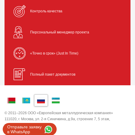
Контроль качества
Персональный менеджер проекта
«Точно в срок» (Just In Time)
Полный пакет документов
© 2011–2026 ООО «Европейская металлургическая компания»
111020, г. Москва, ул. 2-я Синичкина, д.9а, строение 7, 5 этаж,
помещение I, комната 5
Отправьте заявку
ИНН 7743820503 ООО "ЕМК"
в WhatsApp