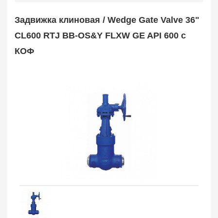
Safety Valve
1
Задвижка клиновая / Wedge Gate Valve 36"
Клапан обратный
Check Valve
3704
CL600 RTJ BB-OS&Y FLXW GE API 600 с
Кран шаровой
КОФ
Ball Valve
3321
Кран пробковый
Plug Valve
148
Затвор дисковый
Butterfly Valve
1
Фильтр сетчатый
Strainer
1138
Конденсатоотводчик
Steam Trap
4
Компенсатор
Expansion Joint
7
Пламегаситель
Flame Arrester
73
Заказать в 1 клик