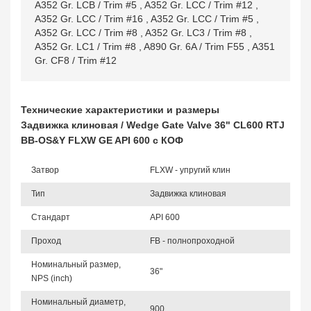
A352 Gr. LCB / Trim #5
,
A352 Gr. LCC / Trim #12
,
A352 Gr. LCC / Trim #16
,
A352 Gr. LCC / Trim #5
,
A352 Gr. LCC / Trim #8
,
A352 Gr. LC3 / Trim #8
,
A352 Gr. LC1 / Trim #8
,
A890 Gr. 6A / Trim F55
,
A351
Gr. CF8 / Trim #12
Технические характеристики и размеры
Задвижка клиновая / Wedge Gate Valve 36" CL600 RTJ
BB-OS&Y FLXW GE API 600 с КОФ
Затвор
FLXW - упругий клин
Тип
Задвижка клиновая
Стандарт
API 600
Проход
FB - полнопроходной
Номинальный размер,
36"
NPS (inch)
Номинальный диаметр,
900