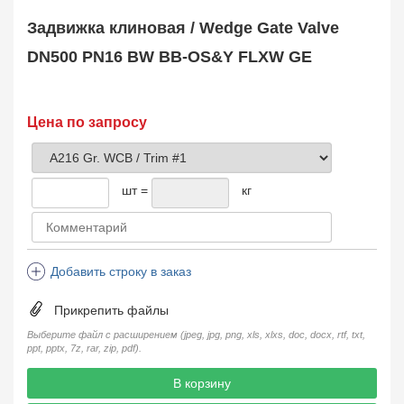
Safety Valve
1
Задвижка клиновая / Wedge Gate Valve
Клапан обратный
Check Valve
3704
DN500 PN16 BW BB-OS&Y FLXW GE
Кран шаровой
Ball Valve
3321
Кран пробковый
Цена по запросу
Plug Valve
148
Затвор дисковый
Butterfly Valve
1
шт =
кг
Фильтр сетчатый
Strainer
1138
Конденсатоотводчик
Steam Trap
4
Добавить строку в заказ
Компенсатор
Expansion Joint
7
Прикрепить файлы
Пламегаситель
Flame Arrester
73
Выберите файл с расширением (jpeg, jpg, png, xls, xlxs, doc, docx, rtf, txt,
ppt, pptx, 7z, rar, zip, pdf).
Заказать в 1 клик
В корзину