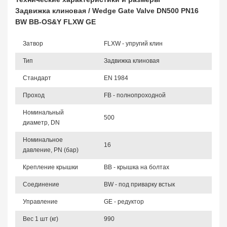
Задвижка клиновая / Wedge Gate Valve DN500 PN16
BW BB-OS&Y FLXW GE
Затвор
FLXW - упругий клин
Тип
Задвижка клиновая
Стандарт
EN 1984
Проход
FB - полнопроходной
Номинальный
500
диаметр, DN
Номинальное
16
давление, PN (бар)
Крепление крышки
BB - крышка на болтах
Соединение
BW - под приварку встык
Управление
GE - редуктор
Вес 1 шт (кг)
990