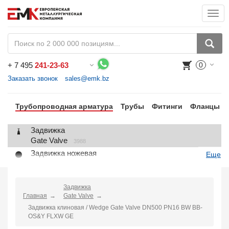
Togg
navi
+
7 495
241-23-63
0
Воспользуйтесь каталогом, положите товар в корзину и оформите заказ.
Заказать звонок
sales@emk.bz
Трубопроводная арматура
Трубы
Фитинги
Фланцы
Задвижка
Gate Valve
3988
Задвижка ножевая
Еще
Knife Gate Valve
1
Клапан запорный
Globe Valve
Задвижка
2191
Главная
Gate Valve
Клапан регулирующий
Задвижка клиновая / Wedge Gate Valve DN500 PN16 BW BB-
Control Valve
2
OS&Y FLXW GE
Клапан предохранительный