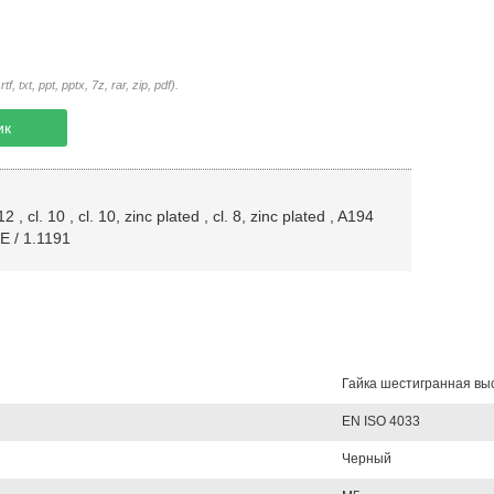
txt, ppt, pptx, 7z, rar, zip, pdf).
ик
 12
,
cl. 10
,
cl. 10, zinc plated
,
cl. 8, zinc plated
,
A194
E / 1.1191
Гайка шестигранная вы
EN ISO 4033
Черный