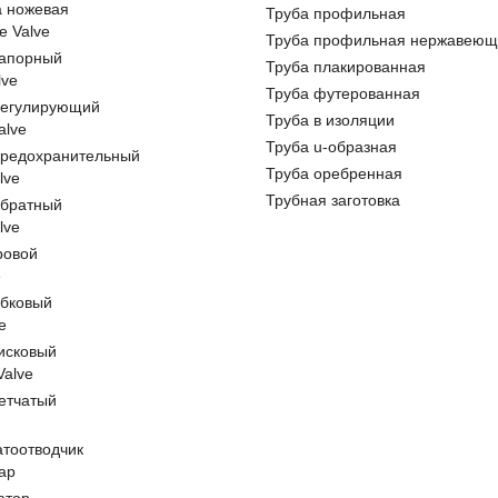
а ножевая
Труба профильная
e Valve
Труба профильная нержавеющ
запорный
Труба плакированная
lve
Труба футерованная
регулирующий
Труба в изоляции
alve
Труба u-образная
предохранительный
Труба оребренная
lve
Трубная заготовка
обратный
lve
ровой
e
обковый
e
исковый
 Valve
етчатый
атоотводчик
ap