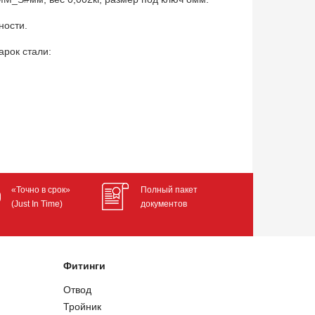
ности.
арок стали:
«Точно в срок»
Полный пакет
(Just In Time)
документов
Фитинги
Отвод
Тройник