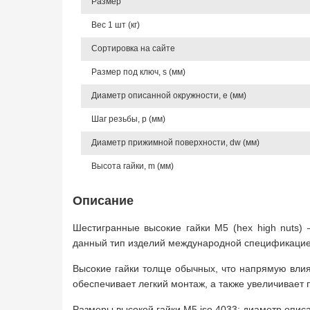
Размер
Вес 1 шт (кг)
Сортировка на сайте
Размер под ключ, s (мм)
Диаметр описанной окружности, e (мм)
Шаг резьбы, p (мм)
Диаметр прижимной поверхности, dw (мм)
Высота гайки, m (мм)
Описание
Шестигранные высокие гайки М5 (hex high nuts)
данный тип изделий международной спецификацие
Высокие гайки толще обычных, что напрямую влия
обеспечивает легкий монтаж, а также увеличивает 
Размеры высокой гайки М5 iso 4033: диаметр опи