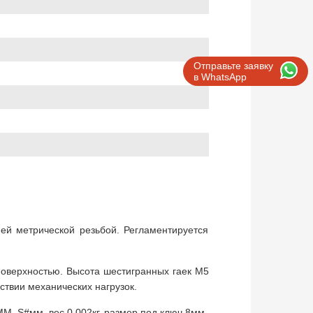
Отправьте заявку
в WhatsApp
ей метрической резьбой. Регламентируется
поверхностью. Высота шестигранных гаек М5
ствии механических нагрузок.
M_S#мм, вес 0,002кг, размер под ключ 8мм.