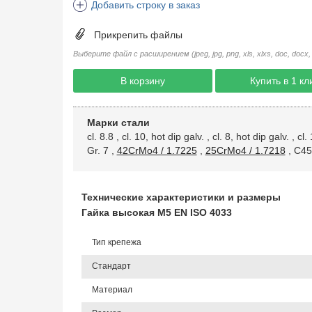
Добавить строку в заказ
Прикрепить файлы
Выберите файл с расширением (jpeg, jpg, png, xls, xlxs, doc, docx, rtf, 
В корзину
Купить в 1 кл
Марки стали
cl. 8.8
,
cl. 10, hot dip galv.
,
cl. 8, hot dip galv.
,
cl.
Gr. 7
,
42CrMo4 / 1.7225
,
25CrMo4 / 1.7218
,
C45
Технические характеристики и размеры
Гайка высокая М5 EN ISO 4033
Тип крепежа
Стандарт
Материал