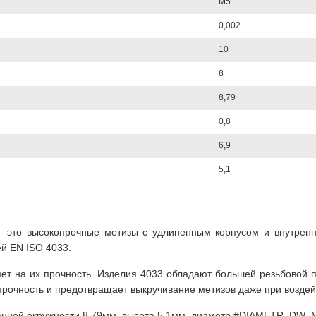
М5
0,002
10
8
8,79
0,8
6,9
5,1
 – это высокопрочные метизы с удлиненным корпусом и внутренн
й EN ISO 4033.
ет на их прочность. Изделия 4033 обладают большей резьбовой 
прочность и предотвращает выкручивание метизов даже при воздей
санной окружности 8,79мм, высота 5,1мм, диаметр #DIAMETR_DW_M