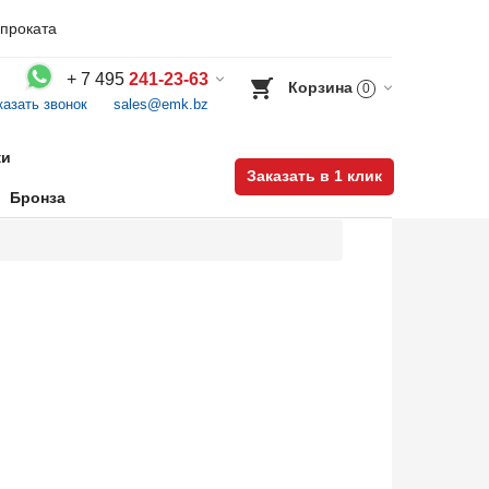
проката
+
7 495
241-23-63
Корзина
0
казать звонок
sales@emk.bz
Воспользуйтесь каталогом, положите товар в корзину и оформите заказ.
ки
Заказать в 1 клик
Бронза