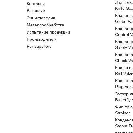
Задвижк
Контакты
Knife Gat
Вакансии
Клапан 
Энциклопедия
Globe Va
Металлообработка
Клапан 
Испытание продукции
Control V
Производители
Клапан 
For suppliers
Safety Va
Клапан 
Check Va
Кран ша
Ball Valv
Кран пр
Plug Valv
Затвор д
Butterfly
Фильтр с
Strainer
Конденс
Steam Tr