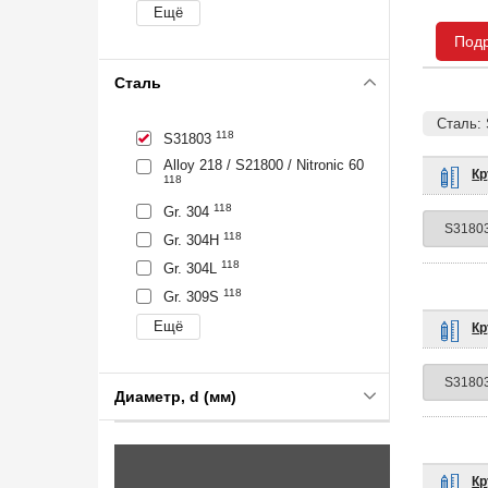
Под
Сталь
Сталь:
118
S31803
Alloy 218 / S21800 / Nitronic 60
Кр
118
118
Gr. 304
118
Gr. 304H
118
Gr. 304L
118
Gr. 309S
Кр
Диаметр, d (мм)
Кр