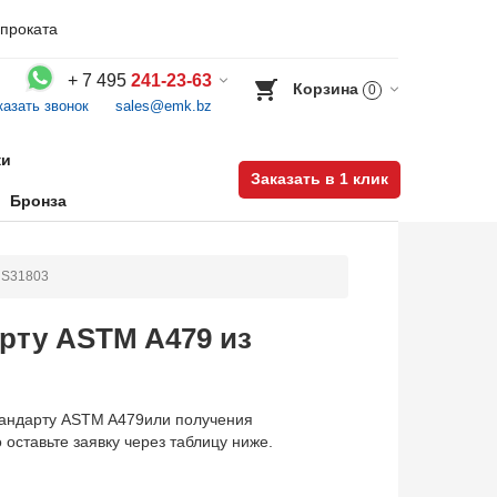
проката
+
7 495
241-23-63
Корзина
0
казать звонок
sales@emk.bz
Воспользуйтесь каталогом, положите товар в корзину и оформите заказ.
ки
Заказать в 1 клик
Бронза
и S31803
арту ASTM A479 из
тандарту ASTM A479или получения
 оставьте заявку через таблицу ниже.