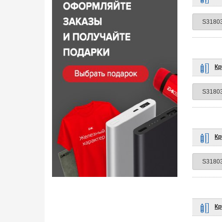
Кр
Кр
Кр