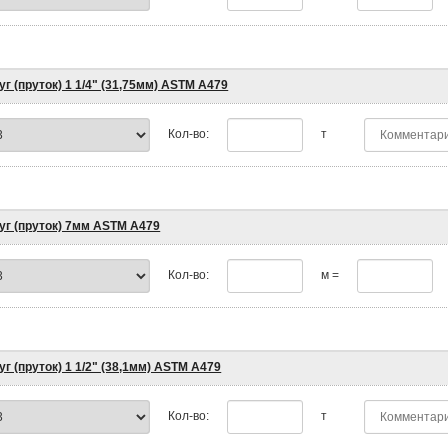
уг (пруток) 1 1/4" (31,75мм) ASTM A479
Кол-во:
т
уг (пруток) 7мм ASTM A479
Кол-во:
м =
уг (пруток) 1 1/2" (38,1мм) ASTM A479
Кол-во:
т