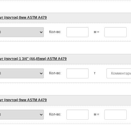
уг (пруток) 8мм ASTM A479
Кол-во:
м =
уг (пруток) 1 3/4" (44,45мм) ASTM A479
Кол-во:
т
уг (пруток) 9мм ASTM A479
Кол-во:
м =