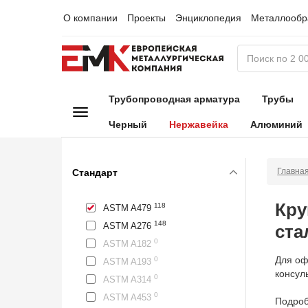
О компании
Проекты
Энциклопедия
Металлообр
Трубопроводная арматура
Трубы
Черный
Нержавейка
Алюминий
Главна
Стандарт
Кру
118
ASTM A479
148
ASTM A276
ста
0
ASTM A182
Для оф
0
ASTM A193
консул
0
ASTM A314
0
ASTM A453
Подроб