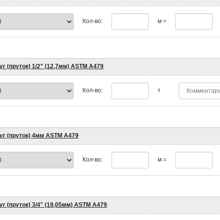
Кол-во:
м =
уг (пруток) 1/2" (12,7мм) ASTM A479
Кол-во:
т
уг (пруток) 4мм ASTM A479
Кол-во:
м =
уг (пруток) 3/4" (19,05мм) ASTM A479