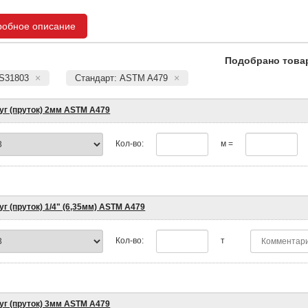
робное описание
Подобрано товар
 S31803
Стандарт: ASTM A479
уг (пруток) 2мм ASTM A479
Кол-во:
м =
уг (пруток) 1/4" (6,35мм) ASTM A479
Кол-во:
т
уг (пруток) 3мм ASTM A479