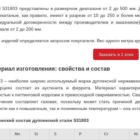
 S31803 представлены в размерном диапазоне от 2 до 500 мм. Д
екатаные, как правило, имеют в разрезе от 10 до 250 и более м
идуальной договоренности между производителем и заказчиком)
вале от 2 до 200 мм.
 изделий определяется запросом покупателя. Вес одного метра круг
Заказать в 1 клик
риал изготовления: свойства и состав
3 – наиболее широко используемый марка дуплексной нержавеющ
рциях состоит из аустенита и феррита. Материал характери
остью к питтинговой коррозии и превосходной свариваемостью. Св
чение составляет газовая, поскольку может стать причиной д
ости как к повышенным, так и пониженным температурам – она оста
еский состав дуплексной стали S31803
Mn
Si
S
P
Cr
Ni