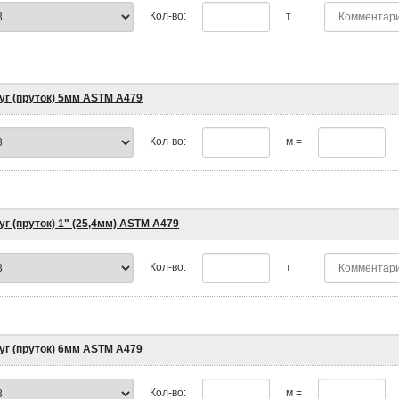
Кол-во:
т
уг (пруток) 5мм ASTM A479
Кол-во:
м =
уг (пруток) 1" (25,4мм) ASTM A479
Кол-во:
т
уг (пруток) 6мм ASTM A479
Кол-во:
м =