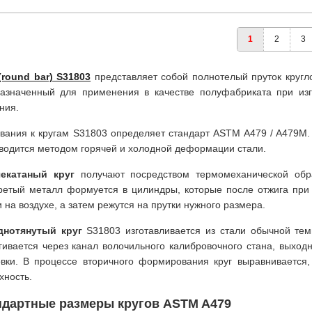
1
2
3
(round bar) S31803
представляет собой полнотелый пруток кругл
азначенный для применения в качестве полуфабриката при изго
ния.
вания к кругам S31803 определяет стандарт ASTM A479 / A479M. 
водится методом горячей и холодной деформации стали.
чекатаный круг
получают посредством термомеханической обраб
ретый металл формуется в цилиндры, которые после отжига при
и на воздухе, а затем режутся на прутки нужного размера.
днотянутый круг
S31803 изготавливается из стали обычной тем
гивается через канал волочильного калибровочного стана, выход
овки. В процессе вторичного формирования круг выравнивается
хность.
ндартные размеры кругов ASTM A479