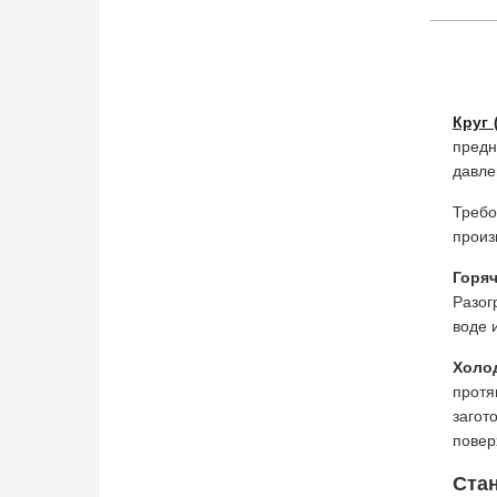
Круг 
предн
давле
Требо
произ
Горя
Разог
воде 
Холо
протя
загот
повер
Ста