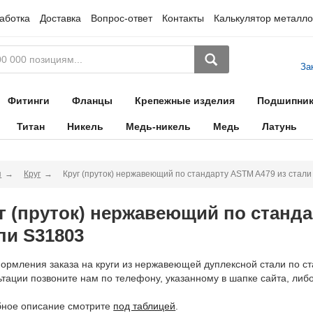
аботка
Доставка
Вопрос-ответ
Контакты
Калькулятор металло
За
Фитинги
Фланцы
Крепежные изделия
Подшипни
Титан
Никель
Медь-никель
Медь
Латунь
я
Круг
Круг (пруток) нержавеющий по стандарту ASTM A479 из стал
г (пруток) нержавеющий по станд
ли S31803
ормления заказа на круги из нержавеющей дуплексной стали по с
ьтации позвоните нам по телефону, указанному в шапке сайта, либо
ное описание смотрите
под таблицей
.