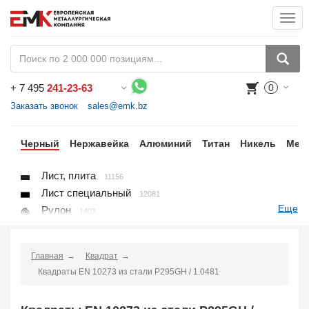
Togg
navi
+
7 495
241-23-63
0
Воспользуйтесь каталогом, положите товар в корзину и оформите заказ.
Заказать звонок
sales@emk.bz
ки
Черный
Нержавейка
Алюминий
Титан
Никель
Мед
Лист, плита
11156
Лист специальный
12081
Еще
Рулон
1403
Круг
3250
Квадрат
895
Главная
Квадрат
Полоса
10866
Квадраты EN 10273 из стали P295GH / 1.0481
Шестигранник
71
Проволока
91