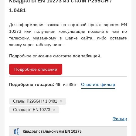
Квадраты EN 10273 из стали P295GH /
Арматура
10
Поковка
1.0481
120
Балка двутавровая
817
Для оформления заказа на сортовой прокат squares EN
Балка тавровая
14
10273 или получения консультации позвоните нам по
Швеллер
178
телефону, указанному в шапке сайта, либо оставьте
Уголок
332
заявку через таблицу ниже.
Полособульб
54
Рельсы
Подробное описание смотрите
под таблицей
.
78
Рельсовый крепеж
776
Подробное описание
Заказать в 1 клик
Подобрано товаров: 48
из 895
Очистить фильтр
Сталь: P295GH / 1.0481
Стандарт: EN 10273
Фильтр
Квадрат стальной 8мм EN 10273