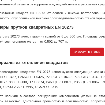
нительной защиты от коррозии под воздействием агрессивных сред
екатаный квадрат ен 10273 относится к высоко востребованн
пности, обусловленной высокой производительностью станов горяче
меры прутков квадратных EN 10273
e bars 10273 имеют ширину граней от 8 до 300 мм. Площадь сечен
2
м
, вес погонного метра – от 0,502 до 707 кг.
Заказать в 1 клик
ериалы изготовления квадратов
роизводства квадратов EN10273 используются следующие марки 
H / 1.0487, P265GH / 1.0425, P250GH / 1.0460, P235GH / 1.0345, P2
H / 1.8880, P500QH / 1.8874, P460QH / 1.8871, P355QH / 1.8867, P4
3, 13CrMo4-5 / 1.7335, 16Mo3 / 1.5415.
ет наличия в составе легирующих компонентов указанные ста
ой вязкостью, длительной прочностью и пластичностью, сопрот