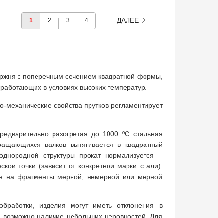
ДАЛЕЕ
1
2
3
4
стержня с поперечным сечением квадратной формы,
 работающих в условиях высоких температур.
ко-механические свойства прутков регламентирует
едварительно разогретая до 1000 ºC стальная
вращающихся валков вытягивается в квадратный
однородной структуры прокат нормализуется –
кой точки (зависит от конкретной марки стали).
ся на фрагменты мерной, немерной или мерной
ообработки, изделия могут иметь отклонения в
, возможно наличие небольших неровностей. Для