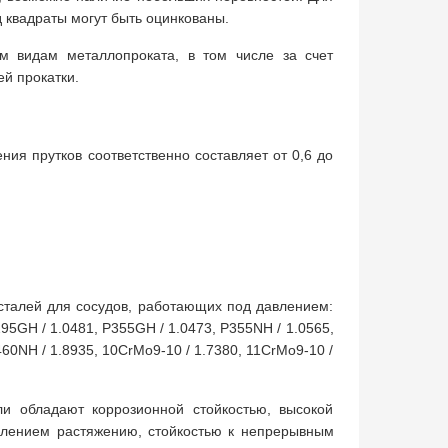
 квадраты могут быть оцинкованы.
ым видам металлопроката, в том числе за счет
й прокатки.
ия прутков соответственно составляет от 0,6 до
сталей для сосудов, работающих под давлением:
95GH / 1.0481, P355GH / 1.0473, P355NH / 1.0565,
60NH / 1.8935, 10CrMo9-10 / 1.7380, 11CrMo9-10 /
ли обладают коррозионной стойкостью, высокой
ивлением растяжению, стойкостью к непрерывным