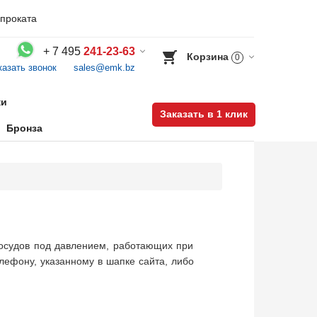
проката
+
7 495
241-23-63
Корзина
0
казать звонок
sales@emk.bz
Воспользуйтесь каталогом, положите товар в корзину и оформите заказ.
ки
Заказать в 1 клик
Бронза
сосудов под давлением, работающих при
лефону, указанному в шапке сайта, либо