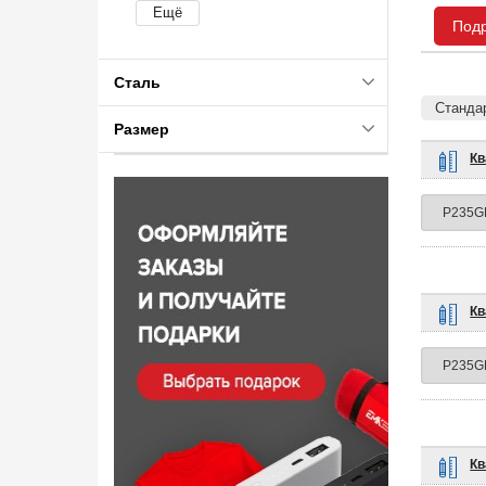
Под
Сталь
Станда
Размер
Кв
Кв
Кв