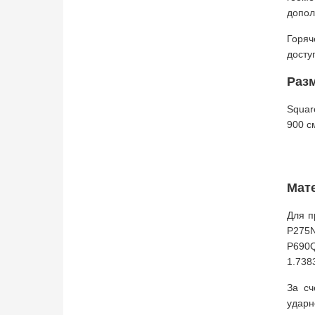
допол
Горяч
досту
Раз
Squar
900 с
Мат
Для п
P275N
P690Q
1.738
За сч
ударн