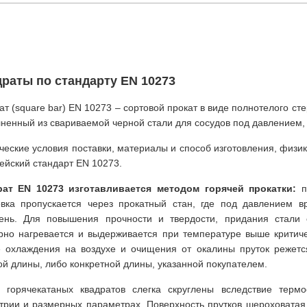
раты по стандарту EN 10273
ат (square bar) EN 10273 – сортовой прокат в виде полнотелого 
ненный из свариваемой черной стали для сосудов под давлением,
ческие условия поставки, материалы и способ изготовления, физи
ейский стандарт EN 10273.
рат EN 10273 изготавливается методом горячей прокатки
:
пр
овка пропускается через прокатный стан, где под давлением 
ень. Для повышения прочности и твердости, придания стали 
рно нагревается и выдерживается при температуре выше критичес
 охлаждения на воздухе и очищения от окалины пруток режет
ой длины, либо конкретной длины, указанной покупателем.
 горячекатаных квадратов слегка скруглены вследствие терм
трии и размерных параметрах. Поверхность прутков шероховатая