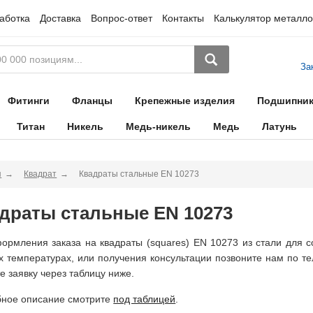
аботка
Доставка
Вопрос-ответ
Контакты
Калькулятор металло
За
Фитинги
Фланцы
Крепежные изделия
Подшипни
Титан
Никель
Медь-никель
Медь
Латунь
я
Квадрат
Квадраты стальные EN 10273
драты стальные EN 10273
ормления заказа на квадраты (squares) EN 10273 из стали для 
х температурах, или получения консультации позвоните нам по те
те заявку через таблицу ниже.
ное описание смотрите
под таблицей
.