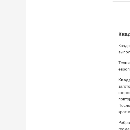
Квад
Квадр
выпол
Техни
европ
Квад
загот
стерж
повто
После
кратн
Ребра
геоме