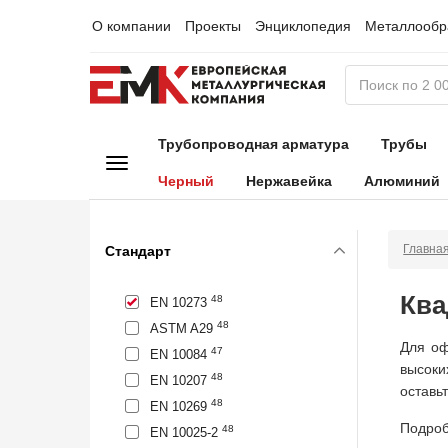
О компании
Проекты
Энциклопедия
Металлообр
Трубопроводная арматура
Трубы
Черный
Нержавейка
Алюминий
Главна
Стандарт
Ква
48
EN 10273
48
ASTM A29
Для оф
47
EN 10084
высоки
48
EN 10207
оставь
48
EN 10269
Подроб
48
EN 10025-2