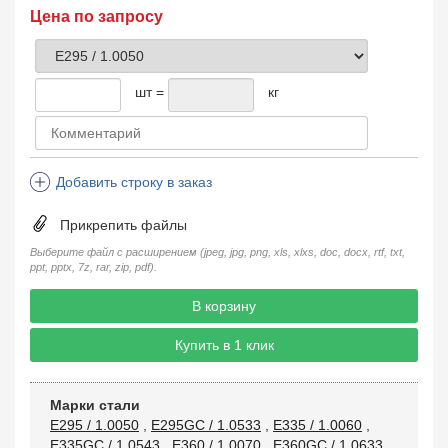
Цена по запросу
шт =
кг
Добавить строку в заказ
Прикрепить файлы
Выберите файл с расширением (jpeg, jpg, png, xls, xlxs, doc, docx, rtf, txt,
ppt, pptx, 7z, rar, zip, pdf).
В корзину
Купить в 1 клик
Марки стали
E295 / 1.0050
,
E295GC / 1.0533
,
E335 / 1.0060
,
E335GC / 1.0543
,
E360 / 1.0070
,
E360GC / 1.0633
,