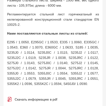
Размеры стального листа: ширина - 1500 мм, вес одного
листа - 105,975кг, длина - 6000 мм.
Регламентируется стальной лист горячекатаный из
нелегированной конструкционной стали стандартом EN
10025-2.
Нами поставляются стальные листы из сталей:
E295 / 1.0050, E295GC / 1.0533, E335 / 1.0060, E335GC /
1.0543, E360 / 1.0070, E360GC / 1.0633, S185 / 1.0035,
S235J0 / 1.0114, S235J0C / 1.0115, S235J2 / 1.0117,
S235J2C / 1.0119, S235JR / 1.0038, S235JRC / 1.0122,
S275J0 / 1.0143, S275J0C / 1.0140, S275J2 / 1.0145,
S275J2C / 1.0142, S275JR / 1.0044, S275JRC / 1.0128,
S355J0 / 1.0553, S355J0C / 1.0554, S355J2 / 1.0577,
S355J2C / 1.0579, S355JR / 1.0045, S355JRC / 1.0551,
S355K2 / 1.0596, S355K2C / 1.0594, S450J0/ 1.0590.
Скачать информацию в pdf