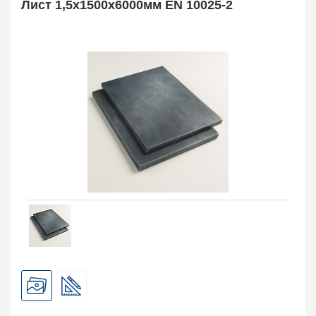
Лист 1,5х1500х6000мм EN 10025-2
Арматура
10
Поковка
120
Балка двутавровая
817
Балка тавровая
14
Швеллер
178
Уголок
332
Полособульб
54
Рельсы
78
Рельсовый крепеж
776
Заказать в 1 клик