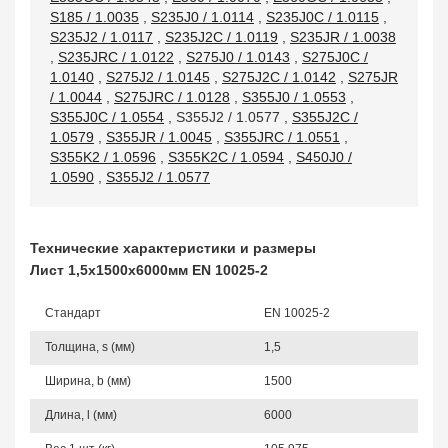
S185 / 1.0035
,
S235J0 / 1.0114
,
S235J0C / 1.0115
,
S235J2 / 1.0117
,
S235J2C / 1.0119
,
S235JR / 1.0038
,
S235JRC / 1.0122
,
S275J0 / 1.0143
,
S275J0C /
1.0140
,
S275J2 / 1.0145
,
S275J2C / 1.0142
,
S275JR
/ 1.0044
,
S275JRC / 1.0128
,
S355J0 / 1.0553
,
S355J0C / 1.0554
,
S355J2 / 1.0577
,
S355J2C /
1.0579
,
S355JR / 1.0045
,
S355JRC / 1.0551
,
S355K2 / 1.0596
,
S355K2C / 1.0594
,
S450J0 /
1.0590
,
S355J2 / 1.0577
Технические характеристики и размеры
Лист 1,5х1500х6000мм EN 10025-2
Стандарт
EN 10025-2
Толщина, s (мм)
1,5
Ширина, b (мм)
1500
Длина, l (мм)
6000