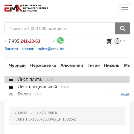
Togg
+
7 495
241-23-63
0
Воспользуйтесь каталогом, положите товар в корзину и оформите заказ.
Заказать звонок
sales@emk.bz
ки
Черный
Нержавейка
Алюминий
Титан
Никель
Мед
Лист, плита
11156
Лист специальный
12081
Еще
Рулон
1403
Круг
3250
Квадрат
895
Главная
Лист, плита
Полоса
10866
Лист 1,5х1500х6000мм EN 10025-2
Шестигранник
71
Проволока
91