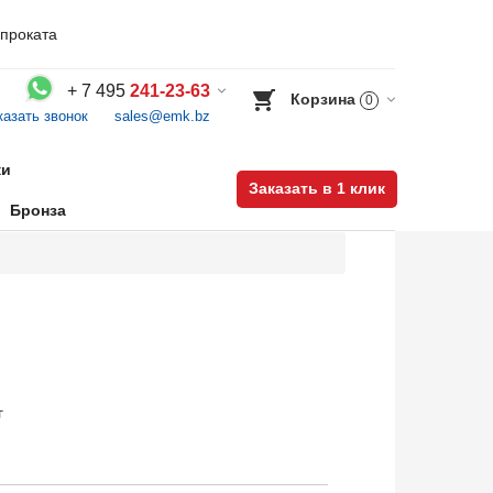
проката
+
7 495
241-23-63
Корзина
0
казать звонок
sales@emk.bz
Воспользуйтесь каталогом, положите товар в корзину и оформите заказ.
ки
Заказать в 1 клик
Бронза
г