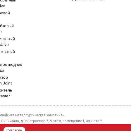
обратный
lve
ровой
e
обковый
e
исковый
 Valve
етчатый
атоотводчик
ap
атор
n Joint
ситель
rester
пейская металлургическая компания»
-я Синичкина, д.9а, строение 7, 5 этаж, помещение I, комната 5
ЕМК"
Согласен