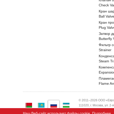
Клапан 
Check Va
Кран ша
Ball Valv
Кран пр
Plug Valv
Затвор д
Butterfly
Фильтр с
Strainer
Конденс
Steam Tr
Компенс
Expansio
Пламега
Flame Ar
© 2011–2026 ООО «Евро
111020, г. Москва, ул. 2
ИНН 7743820503 ООО "
Наш Веб-сайт использует файлы cookie.
Подробнее