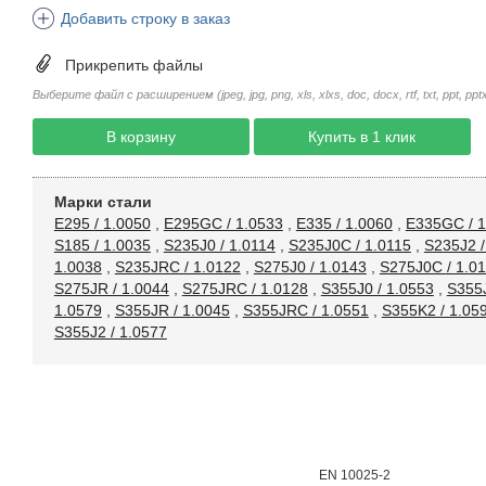
Добавить строку в заказ
Прикрепить файлы
Выберите файл с расширением (jpeg, jpg, png, xls, xlxs, doc, docx, rtf, txt, ppt, pptx, 
В корзину
Купить в 1 клик
Марки стали
E295 / 1.0050
,
E295GC / 1.0533
,
E335 / 1.0060
,
E335GC / 1
S185 / 1.0035
,
S235J0 / 1.0114
,
S235J0C / 1.0115
,
S235J2 /
1.0038
,
S235JRC / 1.0122
,
S275J0 / 1.0143
,
S275J0C / 1.0
S275JR / 1.0044
,
S275JRC / 1.0128
,
S355J0 / 1.0553
,
S355J
1.0579
,
S355JR / 1.0045
,
S355JRC / 1.0551
,
S355K2 / 1.05
S355J2 / 1.0577
EN 10025-2