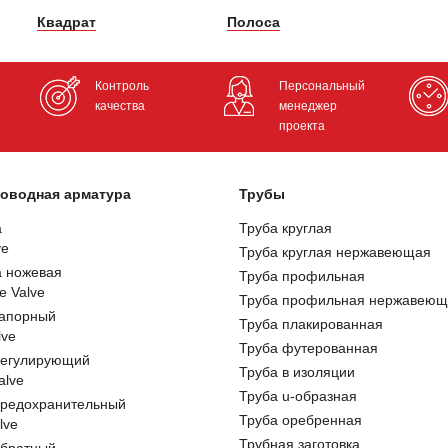
Квадрат
Полоса
Контроль
Персональный
качества
менеджер
проекта
оводная арматура
Трубы
а
Труба круглая
ve
Труба круглая нержавеющая
а ножевая
Труба профильная
e Valve
Труба профильная нержавеющ
запорный
Труба плакированная
lve
Труба футерованная
регулирующий
Труба в изоляции
alve
Труба u-образная
предохранительный
Труба оребренная
lve
Трубная заготовка