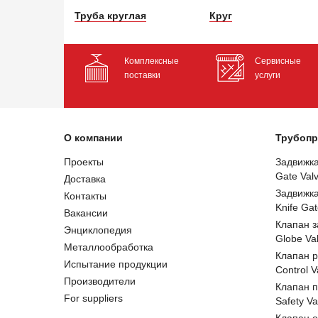
Труба круглая
Круг
Комплексные
Сервисные
поставки
услуги
О компании
Трубопр
Проекты
Задвижк
Gate Val
Доставка
Задвижк
Контакты
Knife Gat
Вакансии
Клапан 
Энциклопедия
Globe Va
Металлообработка
Клапан 
Испытание продукции
Control V
Производители
Клапан 
For suppliers
Safety Va