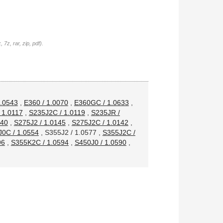
7z, rar, zip, pdf).
.0543
,
E360 / 1.0070
,
E360GC / 1.0633
,
 1.0117
,
S235J2C / 1.0119
,
S235JR /
140
,
S275J2 / 1.0145
,
S275J2C / 1.0142
,
0C / 1.0554
,
S355J2 / 1.0577
,
S355J2C /
96
,
S355K2C / 1.0594
,
S450J0 / 1.0590
,