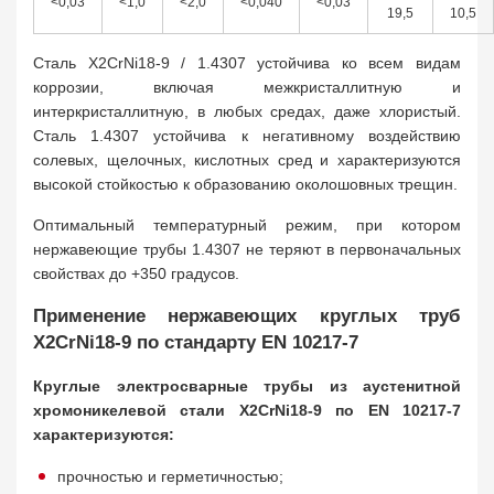
<0,03
<1,0
<2,0
<0,040
<0,03
19,5
10,5
Сталь X2CrNi18-9 / 1.4307 устойчива ко всем видам
коррозии, включая межкристаллитную и
интеркристаллитную, в любых средах, даже хлористый.
Сталь 1.4307 устойчива к негативному воздействию
солевых, щелочных, кислотных сред и характеризуются
высокой стойкостью к образованию околошовных трещин.
Оптимальный температурный режим, при котором
нержавеющие трубы 1.4307 не теряют в первоначальных
свойствах до +350 градусов.
Применение нержавеющих круглых труб
X2CrNi18-9 по стандарту EN 10217-7
Круглые электросварные трубы из аустенитной
хромоникелевой стали X2CrNi18-9 по EN 10217-7
характеризуются:
прочностью и герметичностью;