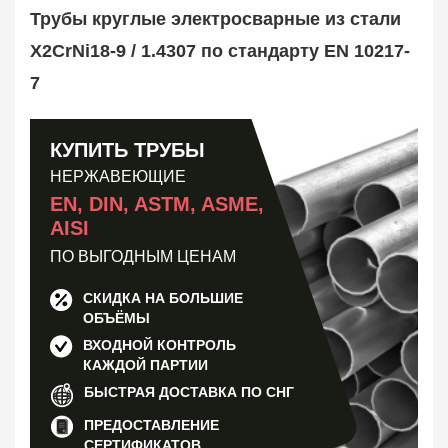
Труба оребренная
1
Трубы круглые электросварные из стали
Трубная заготовка
599
X2CrNi18-9 / 1.4307 по стандарту EN 10217-
Заказать в 1 клик
7
КУПИТЬ ТРУБЫ
НЕРЖАВЕЮЩИЕ
EN, DIN, ASTM, ASME,
AISI
ПО ВЫГОДНЫМ ЦЕНАМ
СКИДКА НА БОЛЬШИЕ
ОБЪЁМЫ
ВХОДНОЙ КОНТРОЛЬ
КАЖДОЙ ПАРТИИ
БЫСТРАЯ ДОСТАВКА ПО СНГ
ПРЕДОСТАВЛЕНИЕ
СЕРТИФИКАТОВ