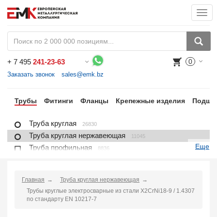
Togg
navi
+
7 495
241-23-63
0
Воспользуйтесь каталогом, положите товар в корзину и оформите заказ.
Заказать звонок
sales@emk.bz
ра
Трубы
Фитинги
Фланцы
Крепежные изделия
Подши
Труба круглая
26830
Труба круглая нержавеющая
11045
Еще
Труба профильная
8836
Труба профильная нержавеющая
1721
Труба плакированная
166
Главная
Труба круглая нержавеющая
Труба футерованная
1
Трубы круглые электросварные из стали X2CrNi18-9 / 1.4307
Труба в изоляции
2230
по стандарту EN 10217-7
Труба u-образная
1