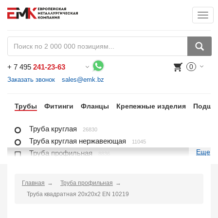
Togg
+
7 495
241-23-63
0
Воспользуйтесь каталогом, положите товар в корзину и оформите заказ.
Заказать звонок
sales@emk.bz
ра
Трубы
Фитинги
Фланцы
Крепежные изделия
Подши
Труба круглая
26830
Труба круглая нержавеющая
11045
Еще
Труба профильная
8836
Труба профильная нержавеющая
1721
Труба плакированная
166
Главная
Труба профильная
Труба футерованная
1
Труба квадратная 20х20х2 EN 10219
Труба в изоляции
2230
Труба u-образная
1