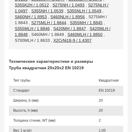
S355K2H / 1.0512
,
S275NH / 1.0493
,
S275NLH /
1.0497
,
S355NH / 1.0539
,
S355NLH / 1.0549
,
S460NH / 1.8953
,
S460NLH / 1.8956
,
S275MH /
1.8843
,
S275MLH / 1.8844
,
S355MH / 1.8845
,
S355MLH / 1.8846
,
S420MH / 1.8847
,
S420MLH /
1.8848
,
S460MH / 1.8849
,
S460MLH / 1.8850
,
S700MLH / 1.8633
,
X2CrNi18-9 / 1.4307
Технические характеристики и размеры
Труба квадратная 20х20х2 EN 10219
Тип трубы
Квадратная
Стандарт
EN 10219
Ширина, b (мм)
20
Высота, h (мм)
20
Толщина стенки, WT (мм)
2
Вес 1 м (кг)
1,05