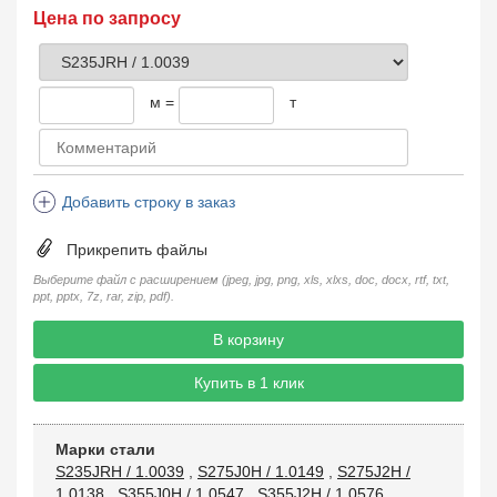
Цена по запросу
м =
т
Добавить строку в заказ
Прикрепить файлы
Выберите файл с расширением (jpeg, jpg, png, xls, xlxs, doc, docx, rtf, txt,
ppt, pptx, 7z, rar, zip, pdf).
В корзину
Купить в 1 клик
Марки стали
S235JRH / 1.0039
,
S275J0H / 1.0149
,
S275J2H /
1.0138
,
S355J0H / 1.0547
,
S355J2H / 1.0576
,