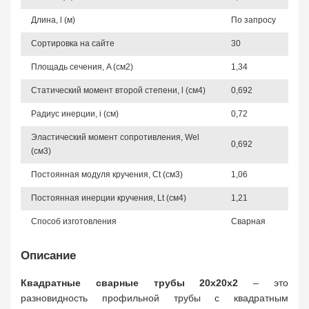
Длина, l (м)
По запросу
Сортировка на сайте
30
Площадь сечения, A (см2)
1,34
Статический момент второй степени, l (см4)
0,692
Радиус инерции, i (см)
0,72
Эластический момент сопротивления, Wel
0,692
(см3)
Постоянная модуля кручения, Ct (см3)
1,06
Постоянная инерции кручения, Lt (см4)
1,21
Способ изготовления
Сварная
Описание
Квадратные сварные трубы 20х20х2
– это
разновидность профильной трубы с квадратным