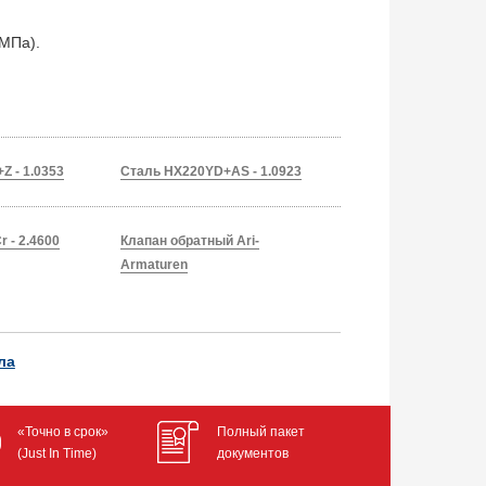
 МПа).
Z - 1.0353
Сталь HX220YD+AS - 1.0923
 - 2.4600
Клапан обратный Ari-
Armaturen
ла
«Точно в срок»
Полный пакет
(Just In Time)
документов