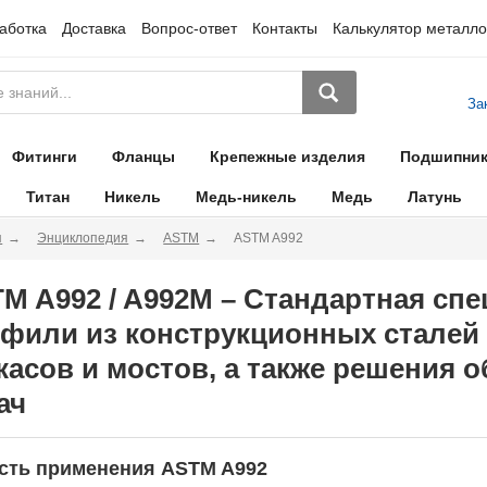
аботка
Доставка
Вопрос-ответ
Контакты
Калькулятор металло
За
Фитинги
Фланцы
Крепежные изделия
Подшипни
Титан
Никель
Медь-никель
Медь
Латунь
я
Энциклопедия
ASTM
ASTM A992
M A992 / A992M – Стандартная сп
фили из конструкционных сталей
касов и мостов, а также решения
ач
сть применения ASTM A992