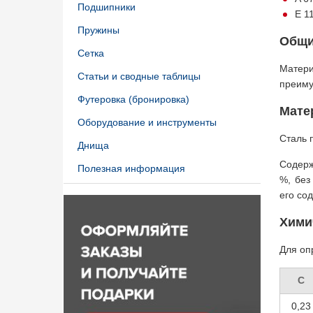
Подшипники
E 1
Пружины
Общи
Сетка
Матери
Статьи и сводные таблицы
преиму
Футеровка (бронировка)
Мате
Оборудование и инструменты
Сталь 
Днища
Содерж
Полезная информация
%, без
его со
Хими
Для оп
C
0,23