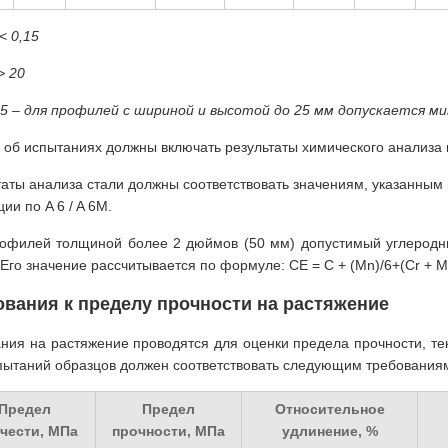
< 0,15
> 20
,5 – для профилей с шириной и высотой до 25 мм допускается м
 об испытаниях должны включать результаты химического анализа 
таты анализа стали должны соответствовать значениям, указанным 
ии по A 6 / A 6M.
офилей толщиной более 2 дюймов (50 мм) допустимый углеродный
 Его значение рассчитывается по формуле: CE = C + (Mn)/6+(Cr + Mo 
ования к пределу прочности на растяжение
ния на растяжение проводятся для оценки предела прочности, те
пытаний образцов должен соответствовать следующим требования
Предел
Предел
Относительное
учести, МПа
прочности, МПа
удлинение, %