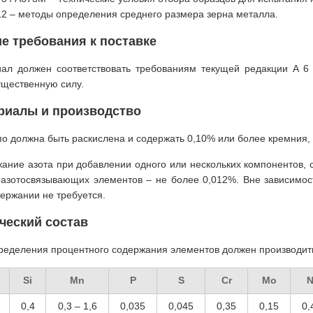
12 – методы определения среднего размера зерна металла.
е требования к поставке
ал должен соответствовать требованиям текущей редакции A 6 
щественную силу.
риалы и производство
по должна быть раскислена и содержать 0,10% или более кремния,
ание азота при добавлении одного или нескольких компонентов, 
 азотосвязывающих элементов – не более 0,012%. Вне зависимост
держании не требуется.
ческий состав
ределения процентного содержания элементов должен производить
Si
Mn
P
S
Cr
Mo
N
0,4
0,3 – 1,6
0,035
0,045
0,35
0,15
0,