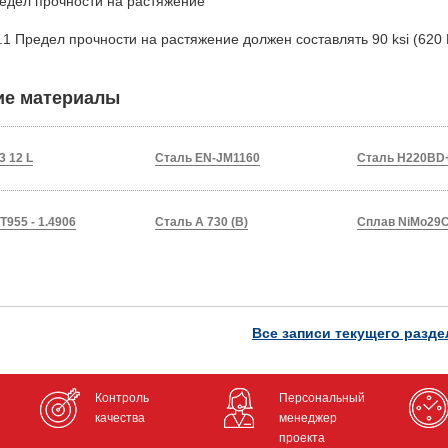
едел прочности на растяжение
.1 Предел прочности на растяжение должен составлять 90 ksi (620
ие материалы
3 12 L
Сталь EN-JM1160
Сталь H220BD+
T955 - 1.4906
Сталь A 730 (B)
Сплав NiMo29Cr
Все записи текущего разде
Контроль
Персональный
качества
менеджер
проекта