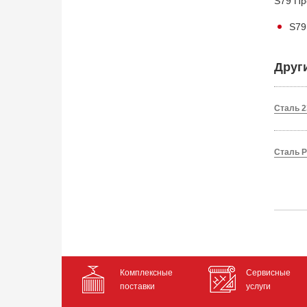
S79 Пр
S79
Друг
Сталь 2
Сталь P
Комплексные
Сервисные
поставки
услуги