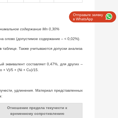
Отправьте заявку
в WhatsApp
инимальное содержание Mn 0,30%
на олово (допустимое содержание – < 0,02%).
в таблице. Также учитываются допуски анализа
 эквивалент составляет 0,47%, для других –
+ V)/5 + (Ni + Cu)/15.
кучести, удлинения. Материал представленных
м:
Отношение предела текучести к
временному сопротивлению