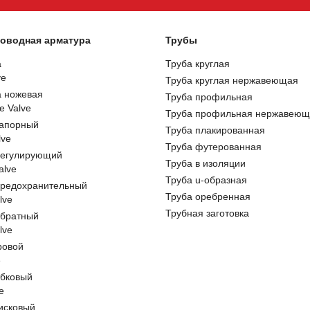
оводная арматура
Трубы
а
Труба круглая
ve
Труба круглая нержавеющая
а ножевая
Труба профильная
e Valve
Труба профильная нержавеющ
запорный
Труба плакированная
lve
Труба футерованная
регулирующий
Труба в изоляции
alve
Труба u-образная
предохранительный
Труба оребренная
lve
Трубная заготовка
обратный
lve
ровой
e
обковый
e
исковый