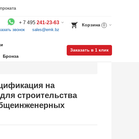
проката
+
7 495
241-23-63
Корзина
0
казать звонок
sales@emk.bz
Воспользуйтесь каталогом, положите товар в корзину и оформите заказ.
ки
Заказать в 1 клик
Бронза
ецификация на
 для строительства
 общеинженерных