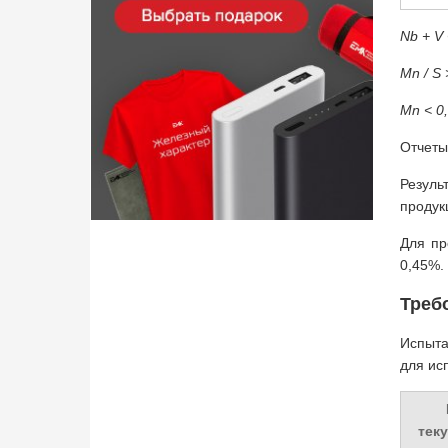
Nb + V 
Mn / S 
Mn < 0
Отчеты
Резуль
продукц
Для пр
0,45%.
Треб
Испыта
для ис
тек