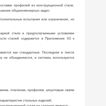
оставки профилей из конструкционной стали,
решения общеинженерных задач.
полнительные испытания или ограничения, но
маркой стали и предполагаемыми условиями
ости сталей содержится в Приложении X3 к
ваются как стандартные. Последние в тексте
ому не объединяются, и системы используются
ержням, платинам, профилям, шпунтовым сваям
характеристик стальных изделий;
конструкционной стали на ударную вязкость;