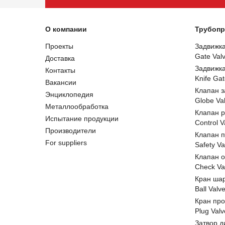
О компании
Трубопр
Проекты
Задвижк
Gate Val
Доставка
Задвижк
Контакты
Knife Gat
Вакансии
Клапан 
Энциклопедия
Globe Va
Металлообработка
Клапан 
Испытание продукции
Control V
Производители
Клапан 
For suppliers
Safety Va
Клапан 
Check Va
Кран ша
Ball Valv
Кран пр
Plug Valv
Затвор д