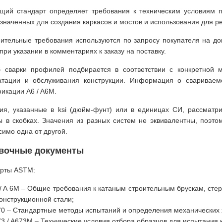
щий стандарт определяет требования к техническим условиям п
значенных для создания каркасов и мостов и использования для 
ительные требования используются по запросу покупателя на до
 при указании в комментариях к заказу на поставку.
 сварки профилей подбирается в соответствии с конкретной 
атации и обслуживания конструкции. Информация о свариваем
икации A6 / A6M.
ия, указанные в ksi (дюйм-фунт) или в единицах СИ, рассматри
ы в скобках. Значения из разных систем не эквивалентны, поэт
симо одна от другой.
вочные документы
рты ASTM:
 / A 6M – Общие требования к катаным строительным брускам, ст
конструкционной стали;
70 – Стандартные методы испытаний и определения механических 
73 / A673M – Технические условия отбора образцов для испытания 