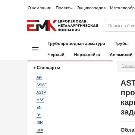
О компании
Проекты
Энциклопедия
Металлообр
Трубопроводная арматура
Трубы
Черный
Нержавейка
Алюминий
Главна
Стандарты
API
AST
ASME
про
ASTM
кар
MSS
EN
зад
BS
DIN
Обла
UNI