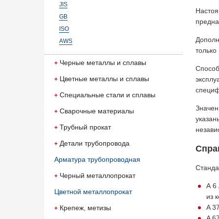
JIS
Настоя
GB
предна
ISO
Дополн
AWS
только
Черные металлы и сплавы
Способ
Цветные металлы и сплавы
эксплу
специф
Специальные стали и сплавы
Значен
Сварочные материалы
указан
Трубный прокат
незави
Детали трубопровода
Спра
Арматура трубопроводная
Станда
Черный металлопрокат
A 6
Цветной металлопрокат
из 
A 3
Крепеж, метизы
A 6