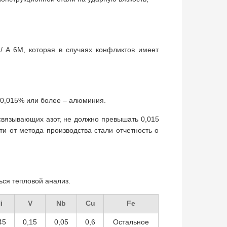
/ A 6M, которая в случаях конфликтов имеет
 0,015% или более – алюминия.
связывающих азот, не должно превышать 0,015
и от метода производства стали отчетность о
ся тепловой анализ.
i
V
Nb
Cu
Fe
45
0,15
0,05
0,6
Остальное