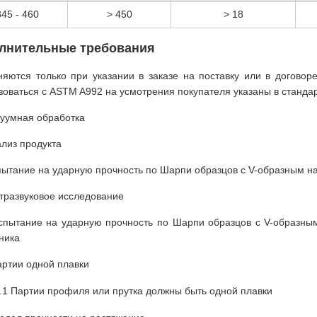
345 - 460
> 450
> 18
лнительные требования
яются только при указании в заказе на поставку или в договор
зоваться с ASTM A992 на усмотрения покупателя указаны в стандарт
куумная обработка
ализ продукта
пытание на ударную прочность по Шарпи образцов с V-образным н
ьтразвуковое исследование
спытание на ударную прочность по Шарпи образцов с V-образн
ника
артии одной плавки
.1 Партии профиля или прутка должны быть одной плавки