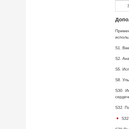
Допо
Примен
исполь
S1. Ва
S2. Ан
S5. Ис
S8. Ул
S30. И
сердеч
S32. П
S32