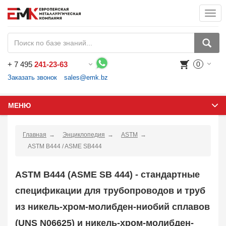
Togg
navi
+
7 495
241-23-63
0
Воспользуйтесь каталогом, положите товар в корзину и оформите заказ.
Заказать звонок
sales@emk.bz
МЕНЮ
Главная
Энциклопедия
ASTM
ASTM B444 / ASME SB444
ASTM B444 (ASME SB 444) - стандартные
спецификации для трубопроводов и труб
из никель-хром-молибден-ниобий сплавов
(UNS N06625) и никель-хром-молибден-