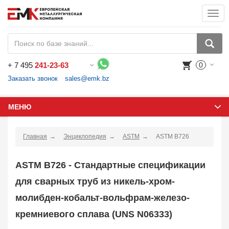
Togg
navi
+
7 495
241-23-63
0
Воспользуйтесь каталогом, положите товар в корзину и оформите заказ.
Заказать звонок
sales@emk.bz
МЕНЮ
Главная
Энциклопедия
ASTM
ASTM B726
ASTM B726 - Стандартные спецификации
для сварных труб из никель-хром-
молибден-кобальт-вольфрам-железо-
кремниевого сплава (UNS N06333)