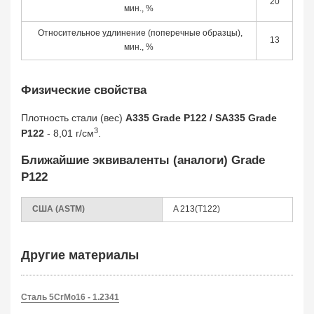
20
мин., %
Относительное удлинение (поперечные образцы),
13
мин., %
Физические свойства
Плотность стали (вес)
A335 Grade P122 / SA335 Grade
3
P122
- 8,01 г/см
.
Ближайшие эквиваленты (аналоги) Grade
P122
США (ASTM)
A 213(T122)
Другие материалы
Сталь 5CrMo16 - 1.2341