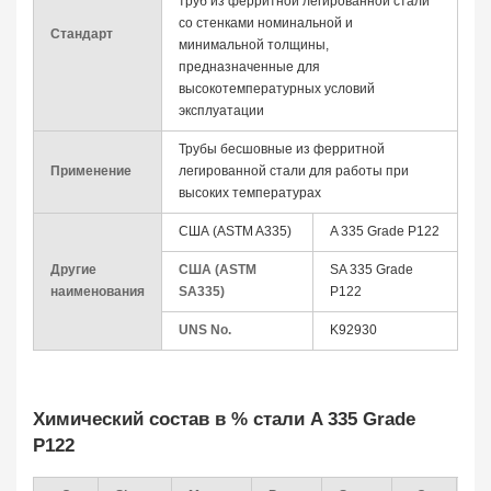
труб из ферритной легированной стали
со стенками номинальной и
Стандарт
минимальной толщины,
предназначенные для
высокотемпературных условий
эксплуатации
Трубы бесшовные из ферритной
Применение
легированной стали для работы при
высоких температурах
США (ASTM A335)
A 335 Grade P122
Другие
США (ASTM
SA 335 Grade
наименования
SA335)
P122
UNS No.
K92930
Химический состав в % стали A 335 Grade
P122