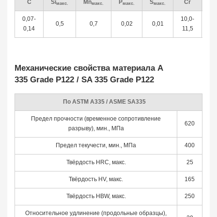
C
Si
Mn
P
S
Cr
M
макс.
макс.
макс.
макс.
0,07-
10,0-
0,
0,5
0,7
0,02
0,01
0,14
11,5
0,
Механические свойства материала A
335 Grade P122 / SA 335 Grade P122
По ASTM A335 / ASME SA335
Предел прочности (временное сопротивление
620
разрыву), мин., МПа
Предел текучести, мин., МПа
400
Твёрдость HRC, макс.
25
Твёрдость HV, макс.
165
Твёрдость HBW, макс.
250
Относительное удлинение (продольные образцы),