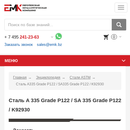
Togg
navi
+
7 495
241-23-63
0
Воспользуйтесь каталогом, положите товар в корзину и оформите заказ.
Заказать звонок
sales@emk.bz
МЕНЮ
Главная
Энциклопедия
Стали ASTM
Сталь A335 Grade P122 / SA335 Grade P122 / K92930
Сталь A 335 Grade P122 / SA 335 Grade P122
/ K92930