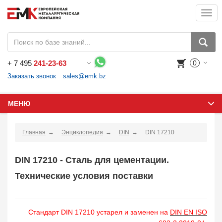
Togg
navi
+
7 495
241-23-63
0
Воспользуйтесь каталогом, положите товар в корзину и оформите заказ.
Заказать звонок
sales@emk.bz
МЕНЮ
Главная
Энциклопедия
DIN
DIN 17210
DIN 17210 - Сталь для цементации.
Технические условия поставки
Стандарт DIN 17210 устарел и заменен на
DIN EN ISO