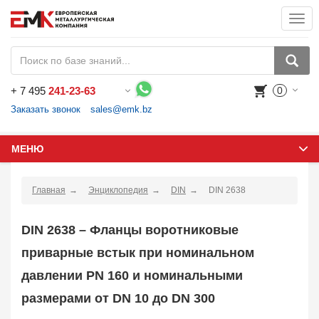
Togg
navi
+
7 495
241-23-63
0
Воспользуйтесь каталогом, положите товар в корзину и оформите заказ.
Заказать звонок
sales@emk.bz
МЕНЮ
Главная
Энциклопедия
DIN
DIN 2638
DIN 2638 – Фланцы воротниковые
приварные встык при номинальном
давлении PN 160 и номинальными
размерами от DN 10 до DN 300