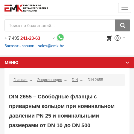
Togg
navi
+
7 495
241-23-63
0
Воспользуйтесь каталогом, положите товар в корзину и оформите заказ.
Заказать звонок
sales@emk.bz
МЕНЮ
Главная
Энциклопедия
DIN
DIN 2655
DIN 2655 – Свободные фланцы с
приварным кольцом при номинальном
давлении PN 25 и номинальными
размерами от DN 10 до DN 500