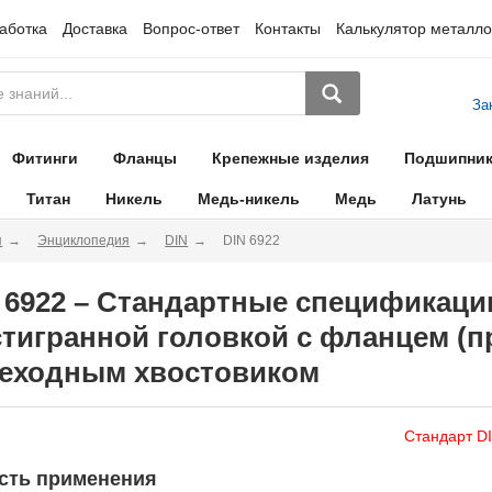
аботка
Доставка
Вопрос-ответ
Контакты
Калькулятор металло
За
Фитинги
Фланцы
Крепежные изделия
Подшипни
Титан
Никель
Медь-никель
Медь
Латунь
я
Энциклопедия
DIN
DIN 6922
 6922 – Стандартные спецификаци
тигранной головкой с фланцем (п
еходным хвостовиком
Стандарт DI
сть применения