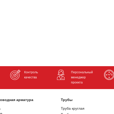
Контроль
Персональный
качества
менеджер
проекта
оводная арматура
Трубы
а
Труба круглая
ve