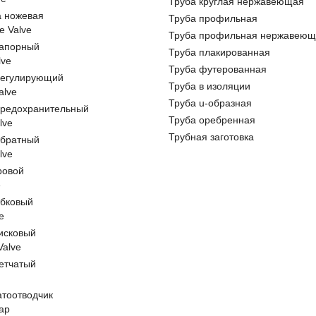
Труба круглая нержавеющая
а ножевая
Труба профильная
e Valve
Труба профильная нержавеющ
запорный
Труба плакированная
lve
Труба футерованная
регулирующий
Труба в изоляции
alve
Труба u-образная
предохранительный
Труба оребренная
lve
Трубная заготовка
обратный
lve
ровой
e
обковый
e
исковый
 Valve
етчатый
атоотводчик
ap