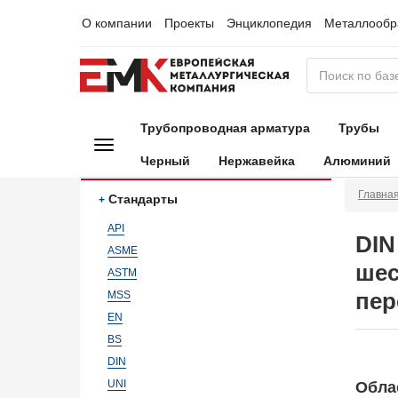
О компании
Проекты
Энциклопедия
Металлообр
Трубопроводная арматура
Трубы
Черный
Нержавейка
Алюминий
Главна
Стандарты
API
DIN
ASME
шес
ASTM
пер
MSS
EN
BS
DIN
UNI
Обла