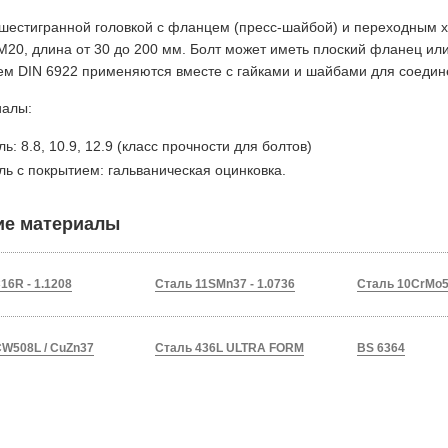
 шестигранной головкой с фланцем (пресс-шайбой) и переходным х
М20, длина от 30 до 200 мм. Болт может иметь плоский фланец ил
м DIN 6922 применяются вместе с гайками и шайбами для соедине
иалы:
ль: 8.8, 10.9, 12.9 (класс прочности для болтов)
ль с покрытием: гальваническая оцинковка.
ие материалы
16R - 1.1208
Сталь 11SMn37 - 1.0736
Сталь 10CrMo5-
W508L / CuZn37
Сталь 436L ULTRA FORM
BS 6364