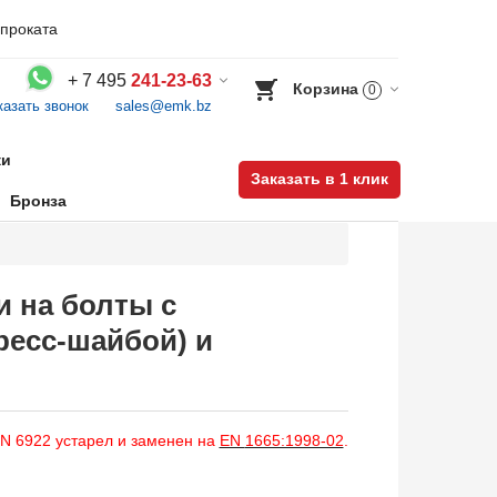
проката
+
7 495
241-23-63
Корзина
0
казать звонок
sales@emk.bz
Воспользуйтесь каталогом, положите товар в корзину и оформите заказ.
ки
Заказать в 1 клик
Бронза
и на болты с
ресс-шайбой) и
N 6922 устарел и заменен на
EN
1665:1998-02
.