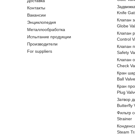
Доставка
Задвижк
Контакты
Knife Gat
Вакансии
Клапан 
Энциклопедия
Globe Va
Металлообработка
Клапан 
Испытание продукции
Control V
Производители
Клапан 
For suppliers
Safety Va
Клапан 
Check Va
Кран ша
Ball Valv
Кран пр
Plug Valv
Затвор д
Butterfly
Фильтр с
Strainer
Конденс
Steam Tr