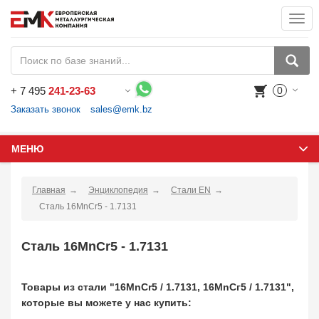
Togg
navi
+
7 495
241-23-63
0
Воспользуйтесь каталогом, положите товар в корзину и оформите заказ.
Заказать звонок
sales@emk.bz
МЕНЮ
Главная
Энциклопедия
Стали EN
Сталь 16MnCr5 - 1.7131
Сталь 16MnCr5 - 1.7131
Товары из стали "16MnCr5 / 1.7131, 16МnСг5 / 1.7131",
которые вы можете у нас купить: