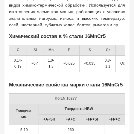
видов химико-термической обработки. Используется для
изготовления элементов машин, работающих в условиях
значительных нагрузок, износа и высоких температур:
осей, шестерней, зубчатых колес, болтов, рычагов и пр.
Химический состав в % стали 16MnCr5
С
Si
Mn
P
S
Cr
Fe
0,14-
1,0-
0,8-
<0,4
<0,025
<0,035
Осталь
0,19
1,3
1,1
Механические свойства марки стали 16MnCr5
По EN 10277
Твердость HBW
Толщина,
мм
+A+SH
+A+C
+FP+SH
+FP+C
5-10
-
260
-
-