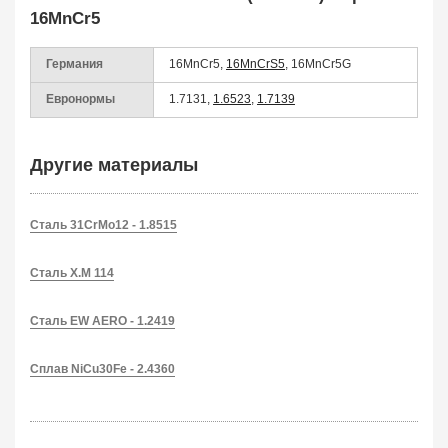
16MnCr5
Германия
16MnCr5,
16MnCrS5
, 16MnCr5G
Евронормы
1.7131,
1.6523
,
1.7139
Другие материалы
Сталь 31CrMo12 - 1.8515
Сталь X.M 114
Сталь EW AERO - 1.2419
Сплав NiCu30Fe - 2.4360