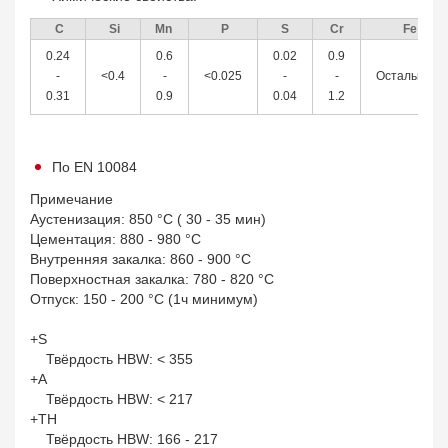
С
Si
Mn
P
S
Cr
Fe
0.24
0.6
0.02
0.9
-
<0.4
-
<0.025
-
-
Остальное
0.31
0.9
0.04
1.2
По EN 10084
Примечание
Аустенизация: 850 °С ( 30 - 35 мин)
Цементация: 880 - 980 °С
Внутренняя закалка: 860 - 900 °С
Поверхностная закалка: 780 - 820 °С
Отпуск: 150 - 200 °С (1ч минимум)
+S
Твёрдость HBW: < 355
+A
Твёрдость HBW: < 217
+TH
Твёрдость HBW: 166 - 217