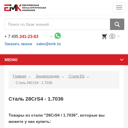
Togg
navi
+
7 495
241-23-63
0
Воспользуйтесь каталогом, положите товар в корзину и оформите заказ.
Заказать звонок
sales@emk.bz
МЕНЮ
Главная
Энциклопедия
Стали EN
Сталь 28CrS4 - 1.7036
Сталь 28CrS4 - 1.7036
Товары из стали "28CrS4 / 1.7036", которые вы
можете у нас купить: