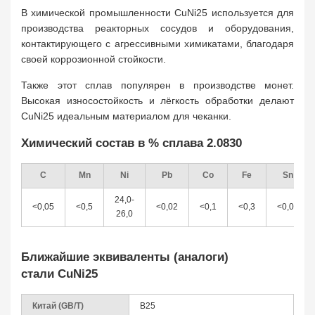
В химической промышленности CuNi25 используется для
производства реакторных сосудов и оборудования,
контактирующего с агрессивными химикатами, благодаря
своей коррозионной стойкости.
Также этот сплав популярен в производстве монет.
Высокая износостойкость и лёгкость обработки делают
CuNi25 идеальным материалом для чеканки.
Химический состав в % сплава 2.0830
С
Mn
Ni
Pb
Co
Fe
Sn
24,0-
<0,05
<0,5
<0,02
<0,1
<0,3
<0,03
26,0
Ближайшие эквиваленты (аналоги)
стали CuNi25
Китай (GB/T)
B25