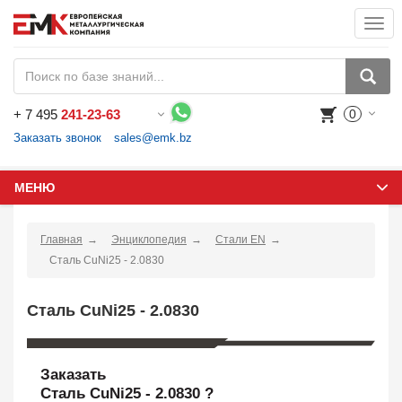
Togg
navi
+
7 495
241-23-63
0
Воспользуйтесь каталогом, положите товар в корзину и оформите заказ.
Заказать звонок
sales@emk.bz
МЕНЮ
Главная
Энциклопедия
Стали EN
Сталь CuNi25 - 2.0830
Сталь CuNi25 - 2.0830
Заказать
Сталь CuNi25 - 2.0830 ?