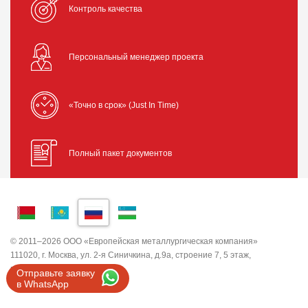
Контроль качества
Персональный менеджер проекта
«Точно в срок» (Just In Time)
Полный пакет документов
© 2011–2026 ООО «Европейская металлургическая компания»
111020, г. Москва, ул. 2-я Синичкина, д.9а, строение 7, 5 этаж,
помещение I, комната 5
Отправьте заявку
ИНН 7743820503 ООО "ЕМК"
в WhatsApp