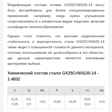
Модификации состава сплава GX25CrNiSi20-14 могут
быть востребованы для более специализированных
применений, например, когда нужна улучшенная
сопротивляемость к конкретным видам коррозии, включая
сульфидное окалинообразование.
Однако стоит отметить, что высокая коррозионная
стабильность и жаропрочность стали GX25CrNiSi20-14
также ведет к повышенной стоимости данного материала,
поэтому использование её целесообразно в тех областях,
где данные характеристики являются ключевыми
критериями выбора.
Химический состав стали GX25CrNiSi20-14 -
1.4832
C
Si
Mn
P
S
Cr
Mo
0,15-
0,5-
19,0-
<2,0
<0,04
<0,03
<0,5
0,35
2,5
21,0