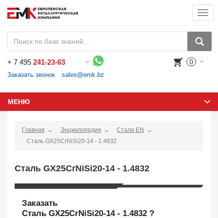
Togg
navi
+
7 495
241-23-63
0
Воспользуйтесь каталогом, положите товар в корзину и оформите заказ.
Заказать звонок
sales@emk.bz
МЕНЮ
Главная
Энциклопедия
Стали EN
Сталь GX25CrNiSi20-14 - 1.4832
Сталь GX25CrNiSi20-14 - 1.4832
Заказать
Сталь GX25CrNiSi20-14 - 1.4832 ?