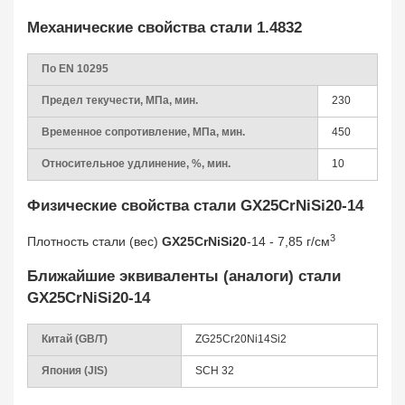
Механические свойства стали 1.4832
По EN 10295
Предел текучести, МПа, мин.
230
Временное сопротивление, МПа, мин.
450
Относительное удлинение, %, мин.
10
Физические свойства стали GX25CrNiSi20-14
3
Плотность стали (вес)
GX25CrNiSi20
-14 - 7,85 г/см
Ближайшие эквиваленты (аналоги) стали
GX25CrNiSi20-14
Китай (GB/T)
ZG25Cr20Ni14Si2
Япония (JIS)
SCH 32