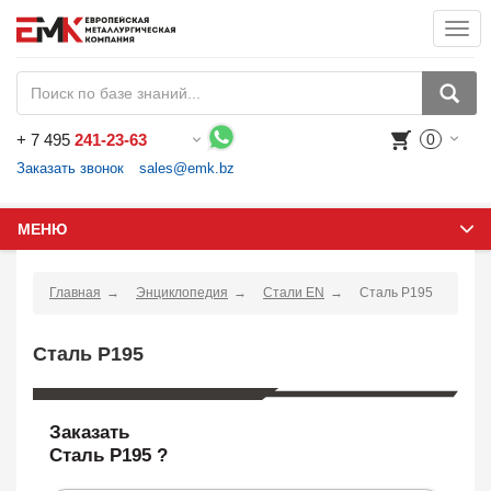
Togg
navi
+
7 495
241-23-63
0
Воспользуйтесь каталогом, положите товар в корзину и оформите заказ.
Заказать звонок
sales@emk.bz
МЕНЮ
Главная
Энциклопедия
Стали EN
Сталь P195
Сталь P195
Заказать
Сталь P195 ?