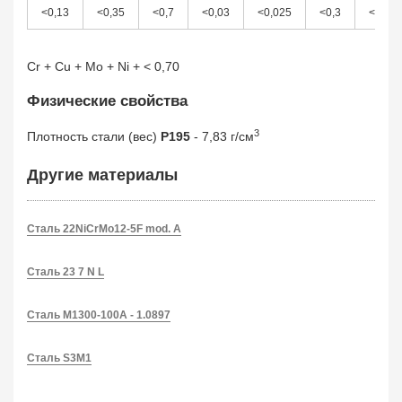
<0,13
<0,35
<0,7
<0,03
<0,025
<0,3
<0,08
Cr + Cu + Mo + Ni + < 0,70
Физические свойства
3
Плотность стали (вес)
P195
- 7,83 г/см
Другие материалы
Сталь 22NiCrMo12-5F mod. A
Сталь 23 7 N L
Сталь M1300-100A - 1.0897
Сталь S3M1