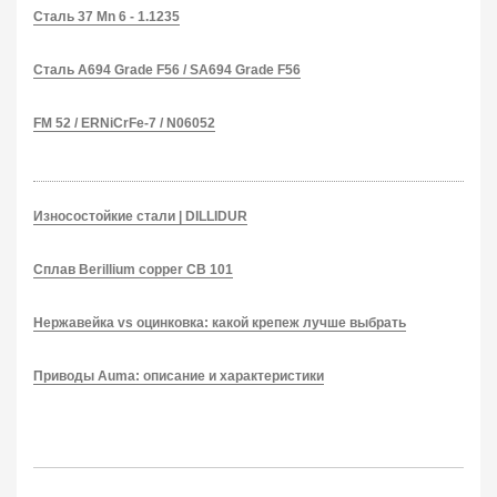
Сталь 37 Mn 6 - 1.1235
Сталь A694 Grade F56 / SA694 Grade F56
FM 52 / ERNiCrFe-7 / N06052
Износостойкие стали | DILLIDUR
Сплав Berillium copper CB 101
Нержавейка vs оцинковка: какой крепеж лучше выбрать
Приводы Auma: описание и характеристики