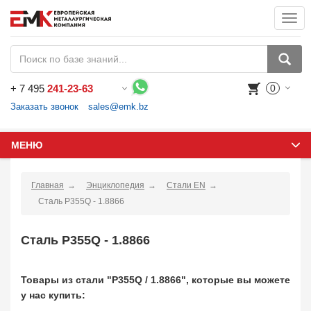
Togg
navi
+
7 495
241-23-63
0
Воспользуйтесь каталогом, положите товар в корзину и оформите заказ.
Заказать звонок
sales@emk.bz
МЕНЮ
Главная
Энциклопедия
Стали EN
Сталь P355Q - 1.8866
Сталь P355Q - 1.8866
Товары из стали "P355Q / 1.8866", которые вы можете
у нас купить: