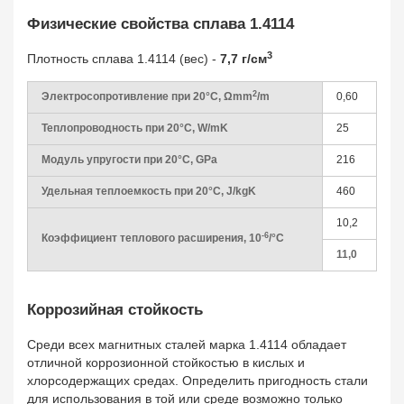
Физические свойства сплава 1.4114
3
Плотность сплава 1.4114 (вес) -
7,7 г/см
2
Электросопротивление при 20°С, Ωmm
/m
0,60
Теплопроводность при 20°С, W/mK
25
Модуль упругости при 20°С, GPa
216
Удельная теплоемкость при 20°С, J/kgK
460
10,2
-6
Коэффициент теплового расширения, 10
/°С
11,0
Коррозийная стойкость
Среди всех магнитных сталей марка 1.4114 обладает
отличной коррозионной стойкостью в кислых и
хлорсодержащих средах. Определить пригодность стали
для использования в той или среде возможно только