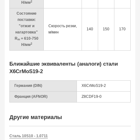
2
Н/мм
Состояние
поставки:
"отжиг и
Скорость резки,
140
150
170
нагартовка"
м/мин
R
= 610-750
m
2
Н/мм
Ближайшие эквиваленты (аналоги) стали
X6CrMoS19-2
Германия (DIN)
X6CrMoS19-2
Франция (AFNOR)
Z8CDF19-0
Другие материалы
Сталь 10S10 - 1.0711