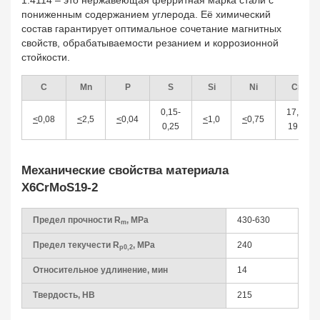
1.4114 – это нержавеющая ферритная марка стали с
пониженным содержанием углерода. Её химический
состав гарантирует оптимальное сочетание магнитных
свойств, обрабатываемости резанием и коррозионной
стойкости.
C
Mn
P
S
Si
Ni
Cr
0,15-
17,5-
<
0,08
<
2,5
<
0,04
<
1,0
<
0,75
0,25
19,5
Механические свойства материала
X6CrMoS19-2
Предел прочности R
, МPa
430-630
m
Предел текучести R
, MPa
240
p0,2
Относительное удлинение, мин
14
Твердость, HB
215