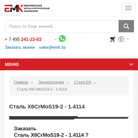
Togg
navi
+
7 495
241-23-63
0
Воспользуйтесь каталогом, положите товар в корзину и оформите заказ.
Заказать звонок
sales@emk.bz
МЕНЮ
Главная
Энциклопедия
Стали EN
Сталь X6CrMoS19-2 - 1.4114
Сталь X6CrMoS19-2 - 1.4114
Заказать
Сталь X6CrMoS19-2 - 1.4114 ?