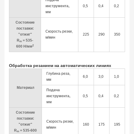
Подача
инструмента,
0,5
0,4
0,2
мм
Состояние
поставки:
Скорость резки,
"отжиг"
225
290
350
м/мин
R
= 535-
m
2
600 Н/мм
Обработка резанием на автоматических линиях
Глубина реза,
6,0
3,0
1,0
мм
Материал
Подача
инструмента,
0,5
0,4
0,2
мм
Состояние
поставки:
Скорость резки,
"отжиг"
160
175
195
м/мин
R
= 535-600
m