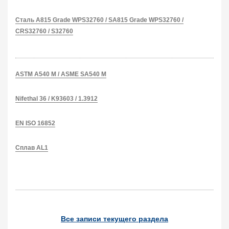
Сталь A815 Grade WPS32760 / SA815 Grade WPS32760 /
CRS32760 / S32760
ASTM A540 M / ASME SA540 M
Nifethal 36 / K93603 / 1.3912
EN ISO 16852
Cплав AL1
Все записи текущего раздела