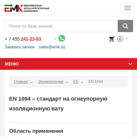
Togg
navi
+
7 495
241-23-63
0
Воспользуйтесь каталогом, положите товар в корзину и оформите заказ.
Заказать звонок
sales@emk.bz
МЕНЮ
Главная
Энциклопедия
EN
EN 1094
EN 1094 – стандарт на огнеупорную
изоляционную вату
Область применения